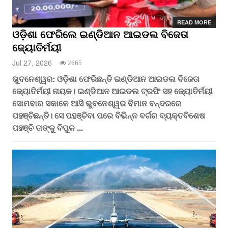
READ MORE
ଓଡ଼ିଶା ଫେରିଲେ ଇଣ୍ଡିଆନ ଆଇଡଲ ବିଜେତା
ଜ୍ୟୋତିର୍ମୟୀ
Jul 27, 2026
2665
ଭୁବନେଶ୍ୱର: ଓଡ଼ିଶା ଫେରିଛନ୍ତି ଇଣ୍ଡିଆନ ଆଇଡଲ ବିଜେତା
ଜ୍ୟୋତିର୍ମୟୀ ନାୟକ। ଇଣ୍ଡିଆନ ଆଇଡଲ ଟ୍ରଫି ସହ ଜ୍ୟୋତିର୍ମୟୀ
ସୋମବାର ସକାଳେ ଆସି ଭୁବନେଶ୍ୱର ବିମାନ ବନ୍ଦରରେ
ପହଞ୍ଚିଛନ୍ତି। ସେ ପହଞ୍ଚିବା ପରେ ବିଭିନ୍ନ ବର୍ଗର ବ୍ୟକ୍ତବିଶେଷ
ପହଞ୍ଚି ତାଙ୍କୁ ବିପୁଳ ...