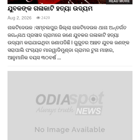
READ MORE
ଯୁବକଙ୍କ ଗଳାକାଟି ହତ୍ୟା ଉଦ୍ୟମ
Aug 2, 2026
2420
ନାକଟିଦେଉଳ :ସମ୍ବଲପୁର ଜିଲ୍ଲା ନାକଟିଦେଉଳ ଥାନା ଅନ୍ତର୍ଗତ
ଜଗନ୍ନାଥ ପ୍ରସାଦ ଗ୍ରାମରେ ଜଣେ ଯୁବକର ଗଳାକାଟି ହତ୍ୟା
ଉଦ୍ୟମ କରାଯାଇଥିବା ଜଣାପଡିଛି l ଗୁରୁତର ଆହତ ଯୁବକ ଜଣଙ୍କ
ସରାପାଲି ପଂଚାୟତ ମାରୱାଡିମୁଣ୍ଡା ଗ୍ରାମର ଟୁନା ମାହାର,
ଆନୁମାନିକ ବୟସ ୩୦ବର୍ଷ ...