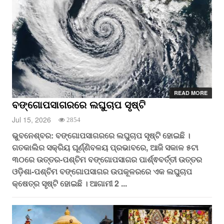
READ MORE
ବଙ୍ଗୋପସାଗରରେ ଲଘୁଚାପ ସୃଷ୍ଟି
Jul 15, 2026
2854
ଭୁବନେଶ୍ବର: ବଙ୍ଗୋପସାଗରରେ ଲଘୁଚାପ ସୃଷ୍ଟି ହୋଇଛି ।
ଗତକାଲିର ସକ୍ରିୟ ଘୂର୍ଣ୍ଣିବଳୟ ପ୍ରଭାବରେ, ଆଜି ସକାଳ ୫ଟା
୩୦ରେ ଉତ୍ତର-ପଶ୍ଚିମ ବଙ୍ଗୋପସାଗର ପାର୍ଶ୍ଵବର୍ତ୍ତୀ ଉତ୍ତର
ଓଡ଼ିଶା-ପଶ୍ଚିମ ବଙ୍ଗୋପସାଗର ଉପକୂଳରରେ ଏକ ଲଘୁଚାପ
କ୍ଷେତ୍ର ସୃଷ୍ଟି ହୋଇଛି । ଆଗାମୀ 2 ...