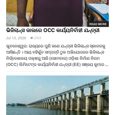
READ MORE
ଭିଜିଲାନ୍ସ ଜାଲରେ OCC କାର୍ଯ୍ୟନିର୍ବାହୀ ଯନ୍ତ୍ରୀ
Jul 13, 2026
2322
ଭୁବନେଶ୍ୱର: ରାଜ୍ୟରେ ପୁଣି ଜଣେ ଯନ୍ତ୍ରୀ ଭିଜିଲାନ୍ସ ସ୍କାନରକୁ
ଆସିଛନ୍ତି । ଆୟ ବହିର୍ଭୁତ ସମ୍ପତ୍ତି ଠୁଳ ଅଭିଯୋଗରେ ଭିଜିଲାନ୍ସ
ନିର୍ଦ୍ଦେଶାଳୟ ପକ୍ଷରୁ ଆଜି (ସୋମବାର) ଓଡ଼ିଶା ନିର୍ମାଣ ନିଗମ
(OCC) ଲିମିଟେଟ୍‌ର କାର୍ଯ୍ୟନିର୍ବାହୀ ଯନ୍ତ୍ରୀ (EE) ସଞ୍ଜୟ କୁମାର ...