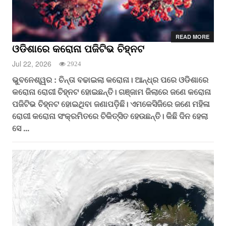
READ MORE
ଓଡିଶାରେ କରୋନା ପଜିଟିଭ ଚିହ୍ନଟ
Jul 22, 2026
2924
ଭୁବନେଶ୍ୱର : ଚିନ୍ତା ବଢାଇଲା କରୋନା। ଆନ୍ଧ୍ର ପରେ ଓଡିଶାରେ
କରୋନା ରୋଗୀ ଚିହ୍ନଟ ହୋଇଛନ୍ତି। ଗଞ୍ଜାମ ଜିଲାରେ ଜଣେ କରୋନା
ପଜିଟିଭ ଚିହ୍ନଟ ହୋଇଥିବା ଜଣାପଡ଼ିଛି। ଏମକେସିଜିରେ ଜଣେ ମହିଳା
ରୋଗୀ କରୋନା ସଂକ୍ରମିତରେ ଚିକିତ୍ସିତ ହେଉଛନ୍ତି। କିଛି ଦିନ ହେଲା
ସେ ...