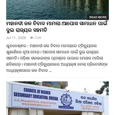
READ MORE
ମହାନଦୀ ଜଳ ବିବାଦ ମାମଲା:ଆପୋସ ସାମଧାନ ପାଇଁ
ଦୁଇ ରାଜ୍ୟର ସହମତି
Jul 11, 2026
2246
ଭୁବନେଶ୍ଵର : ମହାନଦୀ ଜଳ ବିବାଦ ମାମଲାରେ ଟ୍ରିବ୍ୟୁନାଲ
ଶୁଣାଣିରେ ନୂଆ ମୋଡ଼। ଆପୋସ ସାମଧାନ ପାଇଁ ଦୁଇ ରାଜ୍ୟର
ସହମତି। ଓଡ଼ିଶା ସରକାରଙ୍କ ପ୍ରସ୍ତାବ ଉପରେ ମୋହର ମାରିଲା
ଛତିଶଗଡ଼। ମହାନଦୀ ଟ୍ରିବ୍ୟୁନାଲର ଅଧ୍ୟକ୍ଷ ବେଲା ତ୍ରିବେଦୀଙ୍କ
ଅଧ୍ୟକ୍ଷତାରେ ଜଳ ବିବାଦ ...