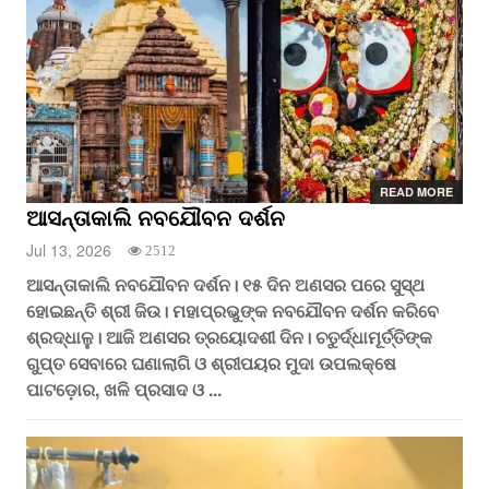
READ MORE
ଆସନ୍ତାକାଲି ନବଯୌବନ ଦର୍ଶନ
Jul 13, 2026
2512
ଆସନ୍ତାକାଲି ନବଯୌବନ ଦର୍ଶନ। ୧୫ ଦିନ ଅଣସର ପରେ ସୁସ୍ଥ
ହୋଇଛନ୍ତି ଶ୍ରୀ ଜିଉ। ମହାପ୍ରଭୁଙ୍କ ନବଯୌବନ ଦର୍ଶନ କରିବେ
ଶ୍ରଦ୍ଧାଳୁ। ଆଜି ଅଣସର ତ୍ରୟୋଦଶୀ ଦିନ। ଚତୁର୍ଦ୍ଧାମୂର୍ତ୍ତିଙ୍କ
ଗୁପ୍ତ ସେବାରେ ଘଣାଲାଗି ଓ ଶ୍ରୀପୟର ମୁଦା ଉପଲକ୍ଷେ
ପାଟଡ଼ୋର, ଖଳି ପ୍ରସାଦ ଓ ...