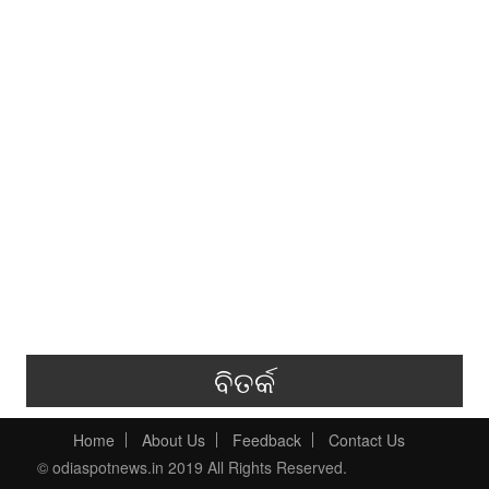
ବିତର୍କ
Home
About Us
Feedback
Contact Us
© odiaspotnews.in 2019 All Rights Reserved.