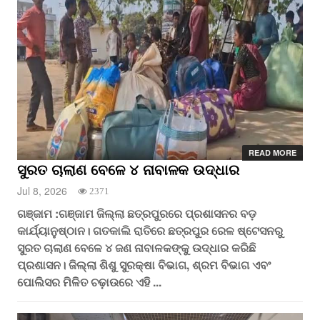
READ MORE
ସୁରତ ଚାଲାଣ ବେଳେ ୪ ନାବାଳକ ଉଦ୍ଧାର
Jul 8, 2026
2371
ଗଞ୍ଜାମ :ଗଞ୍ଜାମ ଜିଲ୍ଲା ଛତ୍ରପୁରରେ ପ୍ରଶାସନର ବଡ଼
କାର୍ଯ୍ୟାନୁଷ୍ଠାନ। ଗତକାଲି ରାତିରେ ଛତ୍ରପୁର ରେଳ ଷ୍ଟେସନରୁ
ସୁରତ ଚାଲାଣ ବେଳେ ୪ ଜଣ ନାବାଳକଙ୍କୁ ଉଦ୍ଧାର କରିଛି
ପ୍ରଶାସନ। ଜିଲ୍ଲା ଶିଶୁ ସୁରକ୍ଷା ବିଭାଗ, ଶ୍ରମ ବିଭାଗ ଏବଂ
ପୋଲିସର ମିଳିତ ଚଢ଼ାଉରେ ଏହି ...