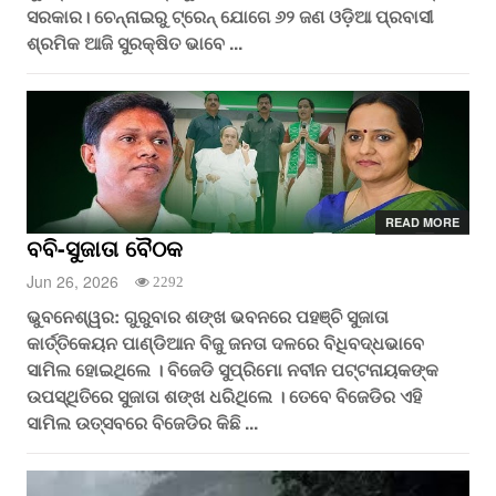
ସରକାର। ଚେନ୍ନାଇରୁ ଟ୍ରେନ୍‌ ଯୋଗେ ୬୨ ଜଣ ଓଡ଼ିଆ ପ୍ରବାସୀ
ଶ୍ରମିକ ଆଜି ସୁରକ୍ଷିତ ଭାବେ ...
READ MORE
ବବି-ସୁଜାତା ବୈଠକ
Jun 26, 2026
2292
ଭୁବନେଶ୍ୱର: ଗୁରୁବାର ଶଙ୍ଖ ଭବନରେ ପହଞ୍ଚି ସୁଜାତା
କାର୍ତ୍ତିକେୟନ ପାଣ୍ଡିଆନ ବିଜୁ ଜନତା ଦଳରେ ବିଧିବଦ୍ଧଭାବେ
ସାମିଲ ହୋଇଥିଲେ । ବିଜେଡି ସୁପ୍ରିମୋ ନବୀନ ପଟ୍ଟନାୟକଙ୍କ
ଉପସ୍ଥିତିରେ ସୁଜାତା ଶଙ୍ଖ ଧରିଥିଲେ । ତେବେ ବିଜେଡିର ଏହି
ସାମିଲ ଉତ୍ସବରେ ବିଜେଡିର କିଛି ...