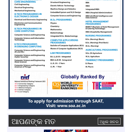
ଆପଣଙ୍କ ମତ
ଅଧିକ ଖବର