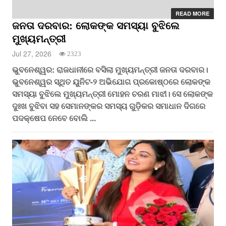
READ MORE
ଜନତା ଦରବାର: ଲୋକଙ୍କ ସମସ୍ୟା ବୁଝିଲେ
ମୁଖ୍ୟମନ୍ତ୍ରୀ
Jul 27, 2026
2323
ଭୁବନେଶ୍ୱର: ରାଜଧାନୀରେ ବସିଲା ମୁଖ୍ୟମନ୍ତ୍ରୀ ଜନତା ଦରବାର।
ଭୁବନେଶ୍ୱର ସ୍ଥିତ ୟୁନିଟ-୨ ଅଭିଯୋଗ ପ୍ରକୋଷ୍ଠରେ ଲୋକଙ୍କ
ସମସ୍ୟା ବୁଝିଲେ ମୁଖ୍ୟମନ୍ତ୍ରୀ ମୋହନ ଚରଣ ମାଝୀ। ସେ ଲୋକଙ୍କ
ଦୁଃଖ ବୁଝିବା ସହ ସେମାନଙ୍କର ସମସ୍ୟ ଗୁଡ଼ିକର ସମାଧାନ ଦିଗରେ
ପଦକ୍ଷେପ ନେବେ ବୋଲି ...