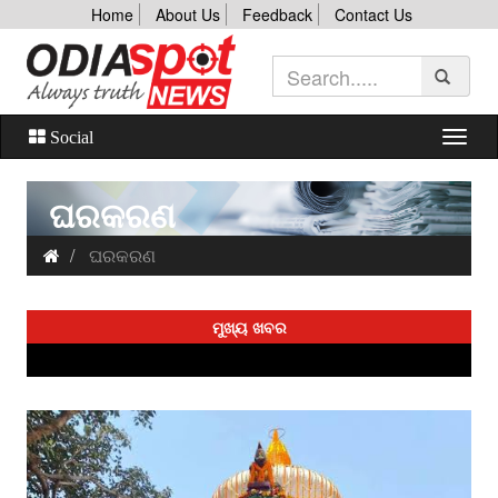
Home
About Us
Feedback
Contact Us
Social
ଘରକରଣ
ଘରକରଣ
ମୁଖ୍ୟ ଖବର