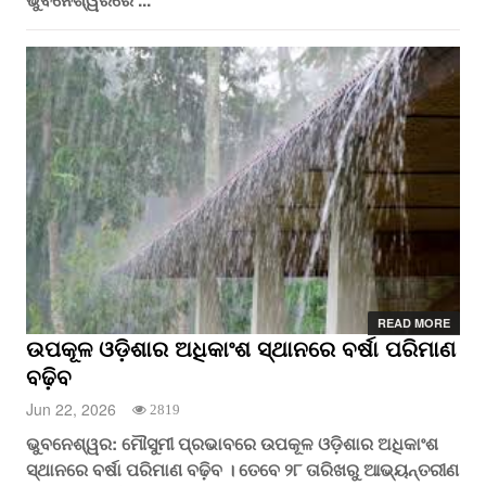
READ MORE
ଉପକୂଳ ଓଡ଼ିଶାର ଅଧିକାଂଶ ସ୍ଥାନରେ ବର୍ଷା ପରିମାଣ
ବଢ଼ିବ
Jun 22, 2026
2819
ଭୁବନେଶ୍ୱର: ମୌସୁମୀ ପ୍ରଭାବରେ ଉପକୂଳ ଓଡ଼ିଶାର ଅଧିକାଂଶ
ସ୍ଥାନରେ ବର୍ଷା ପରିମାଣ ବଢ଼ିବ । ତେବେ ୨୮ ତାରିଖରୁ ଆଭ୍ୟନ୍ତରୀଣ