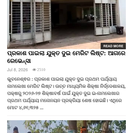
READ MORE
ପ୍ରକାଶ ପାଇଲା ଯୁକ୍ତ ଦୁଇ ମେରିଟ ଲିଷ୍ଟ: ଆଗରେ
ରେଭେନ୍ସା
Jul 8, 2026
2510
ଭୁବନେଶ୍ଵର : ପ୍ରକାଶ ପାଇଲା ଯୁକ୍ତ ଦୁଇ ପ୍ରଥମ ପର୍ଯ୍ୟାୟ
ନାମଲେଖା ମେରିଟ ଲିଷ୍ଟ। ଉଚ୍ଚ ମାଧ୍ୟମିକ ଶିକ୍ଷା ନିର୍ଦ୍ଦେଶାଳୟ,
ପକ୍ଷରୁ ୨୦୨୬-୨୭ ଶିକ୍ଷାବର୍ଷ ପାଇଁ ଯୁକ୍ତ ଦୁଇ ଇ-ନାମଲେଖାର
ପ୍ରଥମ ପର୍ଯ୍ୟାୟ ମନୋନୟନ ପ୍ରକ୍ରିୟା ଶେଷ ହୋଇଛି। ଏଥିରେ
ମୋଟ ୪,୬୧,୩୨୫ ...