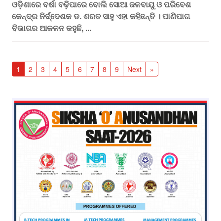
ଓଡ଼ିଶାରେ ବର୍ଷା ବଢ଼ିପାରେ ବୋଲି ସୋଆ ଜଳବାୟୁ ଓ ପରିବେଶ
କେନ୍ଦ୍ର ନିର୍ଦ୍ଦେଶକ ଡ. ଶରତ ସାହୁ ଏହା କହିଛନ୍ତି । ପାଣିପାଗ
ବିଭାଗର ଆକଳନ କହୁଛି, ...
1
2
3
4
5
6
7
8
9
Next
»