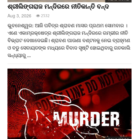
ଶ୍ରୀଲିଙ୍ଗରାଜ ମନ୍ଦିରରେ ନୀତିକାନ୍ତି ବନ୍ଦ
Aug 3, 2026
2532
ଭୁବନେଶ୍ୱର: ଆଜି ପବିତ୍ର ଶ୍ରାବଣ ମାସର ପ୍ରଥମ ସୋମବାର ।
ଏଣେ ଏକାମ୍ରକ୍ଷେତ୍ର ଶ୍ରୀଲିଙ୍ଗରାଜ ମନ୍ଦିରରେ ଗମ୍ଭୀର ନୀତି
ବିଭ୍ରାଟ ଦେଖାଦେଇଛି। ଶ୍ରାବଣ ପାଉଣା ବଣ୍ଟନକୁ ନେଇ ବ୍ରାହ୍ମଣ
ଓ ବଡୁ ସେବାୟତଙ୍କ ମଧ୍ୟରେ ବିବାଦ ସୃଷ୍ଟି ହୋଇଥିବାରୁ ଗତକାଲି
ସନ୍ଧ୍ୟାରୁ ...