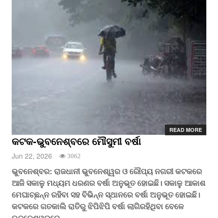
READ MORE
କଟକ-ଭୁବନେଶ୍ବରେ ମୌସୁମୀ ବର୍ଷା
Jun 22, 2026
3062
ଭୁବନେଶ୍ବର: ରାଜଧାନୀ ଭୁବନେଶ୍ୱର ଓ ରୌପ୍ୟ ନଗରୀ କଟକରେ
ଆଜି ସକାଳୁ ମଧ୍ୟମ ଧରଣର ବର୍ଷା ଅନୁଭୂତ ହୋଇଛି। ସକାଳୁ ଆକାଶ
ମେଘାଚ୍ଛନ୍ନ ରହିବା ସହ ବିଭିନ୍ନ ସ୍ଥାନରେ ବର୍ଷା ଅନୁଭୂତ ହୋଇଛି।
କଟକରେ ଗତକାଲି ରାତିରୁ ଝିପିଝିପି ବର୍ଷା ଲାଗିରହିଥିବା ବେଳେ
ଭୁବନେଶ୍ୱରରେ ...