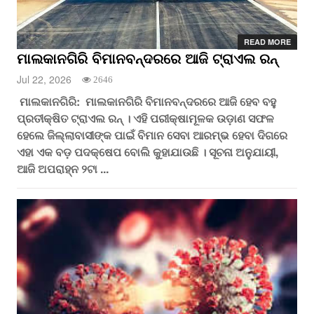
READ MORE
ମାଲକାନଗିରି ବିମାନବନ୍ଦରରେ ଆଜି ଟ୍ରାଏଲ ରନ୍
Jul 22, 2026
2646
ମାଲକାନଗିରି: ମାଲକାନଗିରି ବିମାନବନ୍ଦରରେ ଆଜି ହେବ ବହୁ
ପ୍ରତୀକ୍ଷିତ ଟ୍ରାଏଲ ରନ୍ । ଏହି ପରୀକ୍ଷାମୂଳକ ଉଡ଼ାଣ ସଫଳ
ହେଲେ ଜିଲ୍ଲାବାସୀଙ୍କ ପାଇଁ ବିମାନ ସେବା ଆରମ୍ଭ ହେବା ଦିଗରେ
ଏହା ଏକ ବଡ଼ ପଦକ୍ଷେପ ବୋଲି କୁହାଯାଉଛି । ସୂଚନା ଅନୁଯାୟୀ,
ଆଜି ଅପରାହ୍ନ ୨ଟା ...