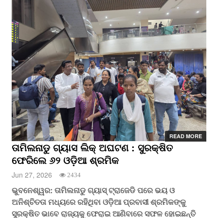
READ MORE
ତାମିଲନାଡୁ ଗ୍ୟାସ ଲିକ୍‌ ଅଘଟଣ : ସୁରକ୍ଷିତ
ଫେରିଲେ ୬୨ ଓଡ଼ିଆ ଶ୍ରମିକ
Jun 27, 2026
2434
ଭୁବନେଶ୍ୱର: ତାମିଲନାଡୁ ଗ୍ୟାସ୍ ଟ୍ରାଜେଡି ପରେ ଭୟ ଓ
ଅନିଶ୍ଚିତତା ମଧ୍ୟରେ ରହିଥିବା ଓଡ଼ିଆ ପ୍ରବାସୀ ଶ୍ରମିକଙ୍କୁ
ସୁରକ୍ଷିତ ଭାବେ ରାଜ୍ୟକୁ ଫେରାଇ ଆଣିବାରେ ସଫଳ ହୋଇଛନ୍ତି