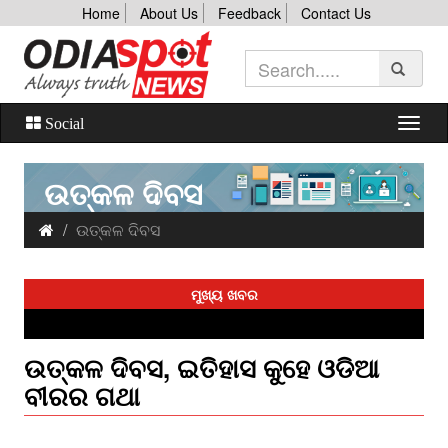
Home
About Us
Feedback
Contact Us
Social
ଉତ୍କଳ ଦିବସ
ଉତ୍କଳ ଦିବସ
ମୁଖ୍ୟ ଖବର
ଉତ୍କଳ ଦିବସ, ଇତିହାସ କୁହେ ଓଡିଆ
ବୀରର ଗଥା