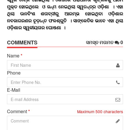
ମୁକ୍ତ ହୋଇଥିଲେ ଓ ଜନ୍ମ ନେଇଥିଲା ସ୍ୱତନ୍ତ୍ର ଓଡ଼ିଶା । ଏହା
ଥିଲା ଊନବିଂଶ ଶତାବ୍ଦୀରୁ ଆରମ୍ଭ ହୋଇଥିବା ଓଡ଼ିଶାର
ନବଜାଗରଣର ଚୂଡ଼ାନ୍ତ ଫଳଶ୍ରୁତି । ସାଙ୍କେତିକ ଭାବେ ଏହା ଥିଲା
ଓଡ଼ିଶାର ସ୍ୱକୀୟତାର ଘୋଷଣା ।
COMMENTS
ସମସ୍ତ ମତାମତ
0
Name
*
Phone
E-Mail
Comment
*
Maximum
500
characters