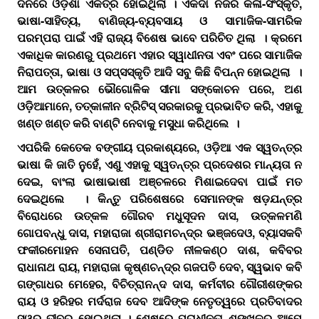
ଦିନରେ ଓଡ଼ିଶା ଏକତ୍ର ହୋଇଥିଲା । ଏକଦା ନିଜର କଳା-ସଂସ୍କୃତି,
ଭାଷା-ସାହିତ୍ୟ, ବାଣିଜ୍ୟ-ବ୍ୟବସାୟ ଓ ସାମାଜିକ-ସାମରିକ
ପରମ୍ପରା ପାଇଁ ଏହି ରାଜ୍ୟ ବିଶେଷ ଭାବେ ପରିଚିତ ଥିଲା । କ୍ରମେ
ଏକାଧିକ କାରଣରୁ ପ୍ରଥମେ ଏହାର ସ୍ୱାଧୀନତା ଏବଂ ପରେ ସାମାଜିକ
ନିରାପତ୍ତା, ଭାଷା ଓ ସପ୍ସସ୍କୃତି ଆଦି ସବୁ କିଛି ବିପନ୍ନ ହୋଇଥିଲା ।
ଆମ ଉତ୍କଳର ଭୌଗୋଳିକ ସୀମା ସଙ୍କୋଚନ ପରେ, ଅଣ
ଓଡ଼ିଆମାନେ, ତତ୍‌କାଳୀନ ବ୍ରିଟିସ୍‌ ସରକାରକୁ ପ୍ରଭାବିତ କରି, ଏହାକୁ
ଖଣ୍‌ତ ଖଣ୍‌ତ କରି ବାଣ୍ଟି ନେବାକୁ ମସୁଧା କରିଥିଲେ ।
ଏପରିକି କେତେକ ବଙ୍ଗୀୟ ପ୍ରକାଶ୍ୟରେ, ଓଡ଼ିଆ ଏକ ସ୍ୱତନ୍ତ୍ର
ଭାଷା କି ଜାତି ନୁହେଁ, ଏଣୁ ଏହାକୁ ସ୍ୱତନ୍ତ୍ର ପ୍ରଦେଶର ମାନ୍ୟତା ନ
ଦେଇ, ବାଂଲା ଭାଷାଭାଷୀ ଅଞ୍ଚଳରେ ମିଶାଇଦେବା ପାଇଁ ମତ
ଦେଇଥିଲେ । କିନ୍ତୁ ପରିଶେଷରେ ସେମାନଙ୍କ ଷଡ଼ଯନ୍ତ୍ର
ବିରୋଧରେ ଉତ୍କଳ ଗୌରବ ମଧୁସୂଦନ ଦାସ, ଉତ୍କଳମଣି
ଗୋପବନ୍ଧୁ ଦାସ, ମହାରାଜା ଶ୍ରୀରାମଚନ୍ଦ୍ର ଭଞ୍ଜଦେଓ, ବ୍ୟାସକବି
ଫକୀରମୋହନ ସେନାପତି, ପଣ୍ଡିତ ନୀଳକଣ୍ଠ ଦାଶ, କବିବର
ରାଧାନାଥ ରାୟ, ମହାରାଜା କୃଷ୍ଣଚନ୍ଦ୍ର ଗଜପତି ଦେବ, ସ୍ୱଭାବ କବି
ଗଙ୍ଗାଧର ମେହେର, ବିଚିତ୍ରାନନ୍ଦ ଦାସ, କର୍ମବୀର ଗୌରୀଶଙ୍କର
ରାୟ ଓ ହରିହର ମର୍ଦରାଜ ଦେବ ଆଦିଙ୍କ ନେତୃତ୍ୱରେ ପ୍ରତିବାଦର
ସ୍ୱର ତୀବ୍ର ହୋଇଥିଲା । ଶେଷରେ ପରାଧୀନତା ଶୃଙ୍ଖଳରୁ ଆମେ