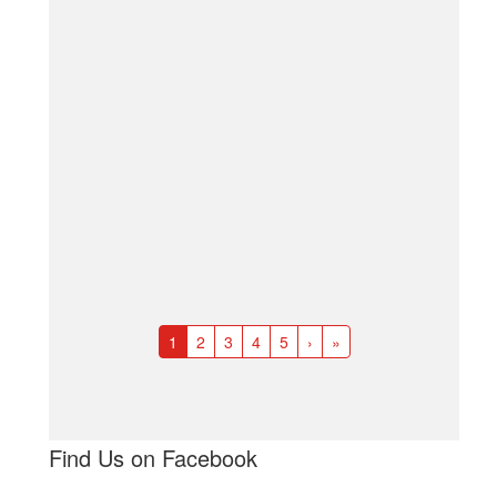
1
2
3
4
5
›
»
Find Us on Facebook