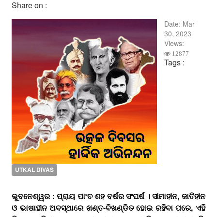
Share on :
Date:
Mar
30, 2023
Views:
12877
Tags :
UTKAL DIVAS
ଭୁବନେଶ୍ୱର : ପ୍ରାୟ ପାଂଚ ଶହ ବର୍ଷର ସଂଘର୍ଷ । ସୀମାହୀନ, ଜାତିହୀନ
ଓ ଭାଷାହୀନ ଅବସ୍ଥାରେ ଖଣ୍‌ତ-ବିଖଣ୍ଡିତ ହୋଇ ରହିବା ପରେ, ଏହି