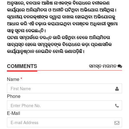
ଅନୁସାରେ, ବନପାଳ ଆଶିଷ ନାଏକଙ୍କ ବିରୋଧରେ ବନୀକରଣ
କାର୍ୟ୍ୟରେ ଅନିୟମିତତା ଓ ଅନୀତି ଘଟିଥିବା ଅଭିଯୋଗ ଆସିଥିଲା।
ସ୍ଥାନୀୟ ବନରକ୍ଷୀଙ୍କ ଦ୍ୱାରା ଦାଖଲ ହୋଇଥିବା ଅଭିଯୋଗକୁ
ଆଧାର କରି ଏହି ଚଢ଼ାଉ କରାଯାଇଥିବା ବନାଞ୍ଚଳ ଅଧିକାରୀ ସୁଷମା
ସାହୁ ସୂଚନା ଦେଇଛନ୍ତି।
ଘଟଣା ସମ୍ପର୍କରେ ତଦନ୍ତ ଜାରି ରହିଥିବା ବେଳେ ଅନିୟମିତତା
ସାବ୍ୟସ୍ତ ହେଲେ ସମ୍ପୃକ୍ତଙ୍କ ବିରୋଧରେ କଡ଼ା ପ୍ରଶାସନିକ
କାର୍ୟ୍ୟାନୁଷ୍ଠାନ ନେଇଯିବ ବୋଲି ଜଣାପଡ଼ିଛି।
COMMENTS
ସମସ୍ତ ମତାମତ
Name
*
Phone
E-Mail