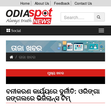
Home
About Us
Feedback
Contact Us
Social
ତାଜା ଖବର
ତାଜା ଖବର
ମୁଖ୍ୟ ଖବର
ବନୀକରଣ କାର୍ୟ୍ୟରେ ଦୁର୍ନୀତି: ଓରିଙ୍ଗା
ଜଙ୍ଗଲରେ ଭିଜିଲାନ୍ସ ଟିମ୍‌