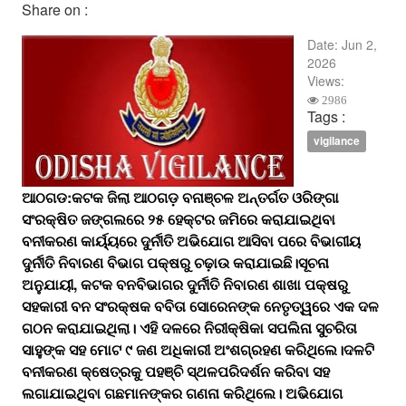
Share on :
Date:
Jun 2,
2026
Views:
2986
Tags :
vigilance
ଆଠଗଡ:କଟକ ଜିଲା ଆଠଗଡ଼ ବନାଞ୍ଚଳ ଅନ୍ତର୍ଗତ ଓରିଙ୍ଗା
ସଂରକ୍ଷିତ ଜଙ୍ଗଲରେ ୨୫ ହେକ୍ଟର ଜମିରେ କରାଯାଇଥିବା
ବନୀକରଣ କାର୍ୟ୍ୟରେ ଦୁର୍ନୀତି ଅଭିଯୋଗ ଆସିବା ପରେ ବିଭାଗୀୟ
ଦୁର୍ନୀତି ନିବାରଣ ବିଭାଗ ପକ୍ଷରୁ ଚଢ଼ାଉ କରାଯାଇଛି।ସୂଚନା
ଅନୁଯାୟୀ, କଟକ ବନବିଭାଗର ଦୁର୍ନୀତି ନିବାରଣ ଶାଖା ପକ୍ଷରୁ
ସହକାରୀ ବନ ସଂରକ୍ଷକ ବବିତା ସୋରେନଙ୍କ ନେତୃତ୍ୱରେ ଏକ ଦଳ
ଗଠନ କରାଯାଇଥିଲା। ଏହି ଦଳରେ ନିରୀକ୍ଷିକା ସପଲିନା ସୁଚରିତା
ସାହୁଙ୍କ ସହ ମୋଟ ୯ ଜଣ ଅଧିକାରୀ ଅଂଶଗ୍ରହଣ କରିଥିଲେ।ଦଳଟି
ବନୀକରଣ କ୍ଷେତ୍ରକୁ ପହଞ୍ଚି ସ୍ଥଳପରିଦର୍ଶନ କରିବା ସହ
ଲଗାଯାଇଥିବା ଗଛମାନଙ୍କର ଗଣନା କରିଥିଲେ। ଅଭିଯୋଗ