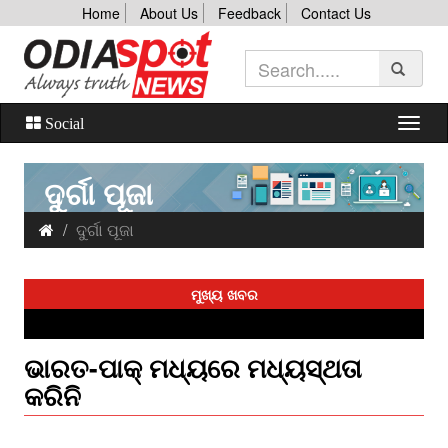
Home
About Us
Feedback
Contact Us
Social
ଦୁର୍ଗା ପୂଜା
ଦୁର୍ଗା ପୂଜା
ମୁଖ୍ୟ ଖବର
ଭାରତ-ପାକ୍‌ ମଧ୍ୟରେ ମଧ୍ୟସ୍ଥତା
କରିନି