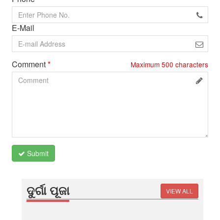
E-Mail
Comment
*
Maximum
500
characters
Submit
ଦୁର୍ଗା ପୂଜା
VIEW ALL