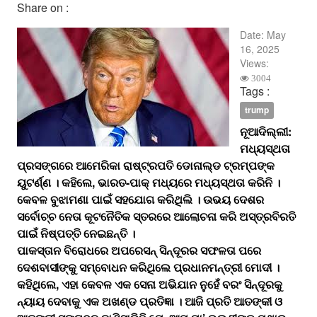
Share on :
Date:
May
16, 2025
Views:
3004
Tags :
trump
ନୂଆଦିଲ୍ଲୀ:
ମଧ୍ୟସ୍ଥତା
ପ୍ରସଙ୍ଗରେ ଆମେରିକା ରାଷ୍ଟ୍ରପତି ଡୋନାଲ୍ଡ ଟ୍ରମ୍ପଙ୍କ
ୟୁଟର୍ଣ୍ଣ । କହିଲେ, ଭାରତ-ପାକ୍‌ ମଧ୍ୟରେ ମଧ୍ୟସ୍ଥତା କରିନି ।
କେବଳ ବୁଝାମଣା ପାଇଁ ସହଯୋଗ କରିଥିଲି । ଉଭୟ ଦେଶର
ସର୍ବୋଚ୍ଚ ନେତା କୂଟନୈତିକ ସ୍ତରରେ ଆଲୋଚନା କରି ଅସ୍ତ୍ରବିରତି
ପାଇଁ ନିଷ୍ପତ୍ତି ନେଇଛନ୍ତି ।
ପାକସ୍ତାନ ବିରୋଧରେ ଅପରେସନ୍ ସିନ୍ଦୂରର ସଫଳତା ପରେ
ଦେଶବାସୀଙ୍କୁ ସମ୍ବୋଧନ କରିଥିଲେ ପ୍ରଧାନମନ୍ତ୍ରୀ ମୋଦୀ ।
କହିଥିଲେ, ଏହା କେବଳ ଏକ ସେନା ଅଭିଯାନ ନୁହେଁ ବରଂ ସିନ୍ଦୂରକୁ
ନ୍ୟାୟ ଦେବାକୁ ଏକ ଅଖଣ୍ଡ ପ୍ରତିଜ୍ଞା । ଆଜି ପ୍ରତି ଆତଙ୍କୀ ଓ