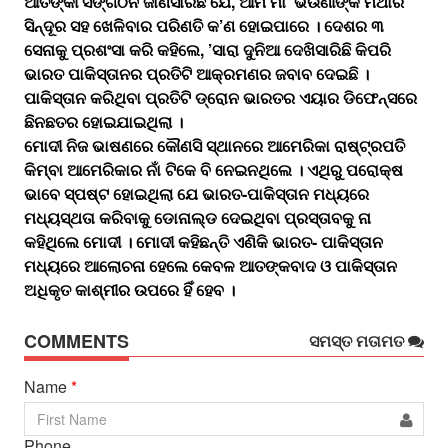
ଆତଙ୍କୀ ସଙ୍ଗଠନ ଜାଣିସାରିଛି ଯେ, ଆମ ମା’ ଭଉଣୀଙ୍କ ମଥାର
ସିନ୍ଦୂର ସହ ଖେଳିବାର ପରିଣତି କ’ଣ ହୋଇପାରେ । ଦେଶର ୩
ସେନାକୁ ପ୍ରଶଂସା କରି କହିଲେ, ’ସାରା ଦୁନିଆ ଦେଖିସାରିଛି କିପରି
ଭାରତ ପାକିସ୍ତାନର ପ୍ରତିଟି ଆକ୍ରମଣର ଜବାବ ଦେଇଛି ।
ପାକିସ୍ତାନ କରିଥିବା ପ୍ରତିଟି ଡ୍ରୋନ ଭାରତର ଏୟାର ଡିଫେନ୍ସରେ
ଛିନଛତର ହୋଇଯାଇଥିଲା ।
ମୋଦୀ ନିଜ ଭାଷଣରେ କୌଣସି ସ୍ଥାନରେ ଆମେରିକା ରାଷ୍ଟ୍ରପତି
କିମ୍ବା ଆମେରିକାର ନାଁ ଟିକେ ବି ନେଇନଥିଲେ । ଏଥିରୁ ପରୋକ୍ଷ
ଭାବେ ସ୍ପଷ୍ଟ ହୋଇଥିଲା ଯେ ଭାରତ-ପାକିସ୍ତାନ ମଧ୍ୟରେ
ମଧ୍ୟସ୍ଥତା କରିବାକୁ ଡୋନାଲ୍ଡ ଦେଇଥିବା ପ୍ରସ୍ତାବକୁ ନା
କହିଥିଲେ ମୋଦୀ । ମୋଦୀ କହିଛନ୍ତି ଏଣିକି ଭାରତ- ପାକିସ୍ତାନ
ମଧ୍ୟରେ ଆଲୋଚନା ହେଲେ କେବଳ ଆତଙ୍କବାଦ ଓ ପାକିସ୍ତାନ
ଅଧିକୃତ କାଶ୍ମୀର ଉପରେ ହିଁ ହେବ ।
COMMENTS
ସମସ୍ତ ମତାମତ
Name
*
Phone