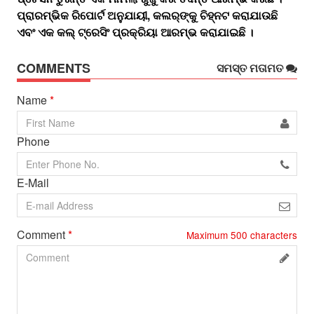
ପ୍ରାରମ୍ଭିକ ରିପୋର୍ଟ ଅନୁଯାୟୀ, କଲର୍‌ଙ୍କୁ ଚିହ୍ନଟ କରାଯାଉଛି
ଏବଂ ଏକ କଲ୍ ଟ୍ରେସିଂ ପ୍ରକ୍ରିୟା ଆରମ୍ଭ କରାଯାଇଛି ।
COMMENTS
ସମସ୍ତ ମତାମତ
Name
*
Phone
E-Mail
Comment
*
Maximum
500
characters