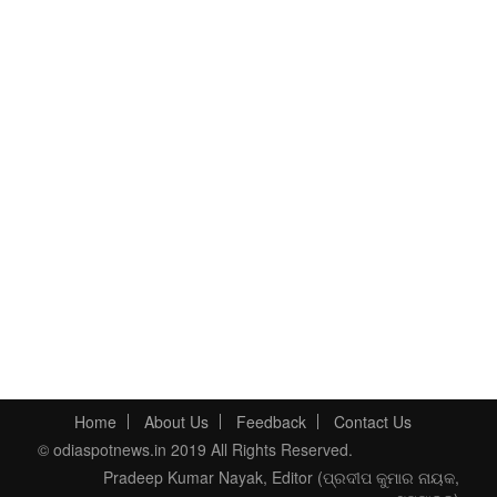
Home
About Us
Feedback
Contact Us
© odiaspotnews.in 2019 All Rights Reserved.
Pradeep Kumar Nayak, Editor (ପ୍ରଦୀପ କୁମାର ନାୟକ,