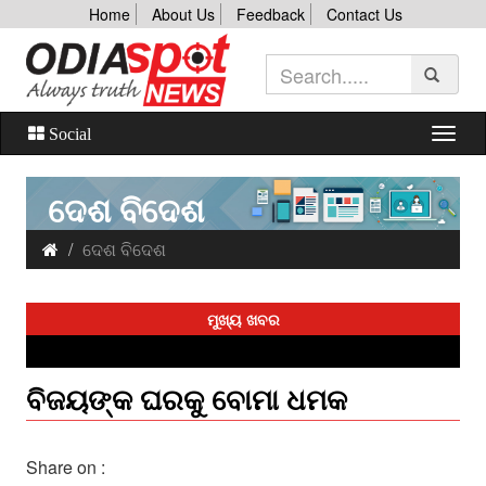
Home
About Us
Feedback
Contact Us
Social
ଦେଶ ବିଦେଶ
ଦେଶ ବିଦେଶ
ମୁଖ୍ୟ ଖବର
ବିଜୟଙ୍କ ଘରକୁ ବୋମା ଧମକ
Share on :