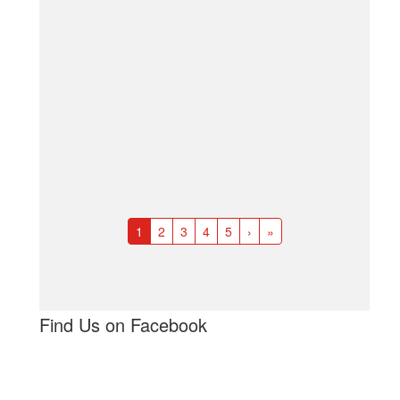
1
2
3
4
5
›
»
Find Us on Facebook