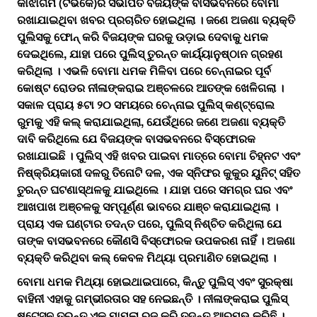
କାଝାଗମ (ଟିଭିକେ)ର ସଭାପତି ବିଜୟଙ୍କ ବାସଭବନରେ ବୋମା
ରଖାଯାଇଥିବା ଖବର ପ୍ରଚାରିତ ହୋଇଥିଲା । ଜଣେ ଅଜଣା ବ୍ୟକ୍ତି
ପୁଲିସକୁ ଫୋନ୍ କରି ବିଜୟଙ୍କ ଘରକୁ ଉଡ଼ାଇ ଦେବାକୁ ଧମକ
ଦେଇଥିଲେ, ଯାହା ପରେ ପୁଲିସ୍ ତୁରନ୍ତ କାର୍ୟ୍ୟାନୁଷ୍ଠାନ ଗ୍ରହଣ
କରିଥିଲା । ଏଭଳି ବୋମା ଧମକ ମିଳିବା ପରେ ଚେନ୍ନାଇର ପୂର୍ବ
କୋଷ୍ଟ ରୋଡର ନୀଳାଙ୍କରାଇ ଅଞ୍ଚଳରେ ଆତଙ୍କ ଖେଳିଗଲା ।
ସକାଳ ପ୍ରାୟ ୫ଟା ୨୦ ସମୟରେ ଚେନ୍ନାଇ ପୁଲିସ୍ କଣ୍ଟ୍ରୋଲ
ରୁମକୁ ଏହି କଲ୍ କରାଯାଇଥିଲା, ଯେଉଁଥିରେ ଜଣେ ଅଜଣା ବ୍ୟକ୍ତି
ଦାବି କରିଥିଲେ ଯେ ବିଜୟଙ୍କ ବାସଭବନରେ ବିସ୍ଫୋରକ
ରଖାଯାଇଛି । ପୁଲିସ୍‌ ଏହି ଖବର ପାଇବା ମାତ୍ରେ ବୋମା ଚିହ୍ନଟ ଏବଂ
ନିଷ୍କ୍ରିୟକାରୀ ଦଳରୁ ତିନୋଟି ଦଳ, ଏକ ସ୍ନିଫର କୁକୁର ୟୁନିଟ୍ ସହିତ
ତୁରନ୍ତ ଘଟଣାସ୍ଥଳକୁ ଯାଇଥିଲେ । ଯାହା ପରେ ସମଗ୍ର ଘର ଏବଂ
ଆଖପାଖ ଅଞ୍ଚଳକୁ ସମ୍ପୂର୍ଣ୍ଣ ଭାବରେ ଯାଞ୍ଚ କରାଯାଇଥିଲା ।
ପ୍ରାୟ ଏକ ଘଣ୍ଟାର ତଦନ୍ତ ପରେ, ପୁଲିସ୍ ନିଶ୍ଚିତ କରିଥିଲା ​​ଯେ
ତାଙ୍କ ବାସଭବନରେ କୌଣସି ବିସ୍ଫୋରକ ଉପକରଣ ନାହିଁ । ଅଜଣା
ବ୍ୟକ୍ତି କରିଥିବା କଲ୍ କେବଳ ମିଥ୍ୟା ପ୍ରମାଣିତ ହୋଇଥିଲା ।
ବୋମା ଧମକ ମିଥ୍ୟା ହୋଇଥାଇପାରେ, କିନ୍ତୁ ପୁଲିସ୍ ଏବଂ ସୁରକ୍ଷା
ବାହିନୀ ଏହାକୁ ଗମ୍ଭୀରତାର ସହ ନେଇଛନ୍ତି । ନୀଳାଙ୍କରାଇ ପୁଲିସ୍
ଷ୍ଟେସନ ତୁରନ୍ତ ଏକ ମାମଲା ରୁଜୁ କରି ତଦନ୍ତ ଆରମ୍ଭ କରିଛି ।