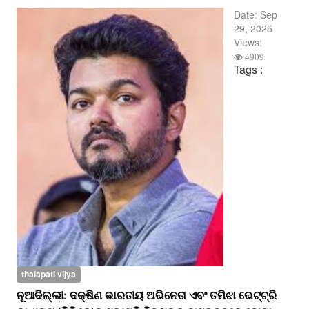
Date:
Sep
29, 2025
Views:
4909
Tags :
thalapati vijya
​​​​​​​ନୂଆଦିଲ୍ଲୀ: ଦକ୍ଷିଣ ଭାରତୀୟ ଅଭିନେତା ଏବଂ ତମିଝା ଭେଟ୍ଟ୍ରି