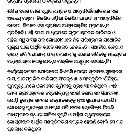
ଉତ୍ପାଦ ପ୍ରଦର୍ଶନ ଓ ବିକ୍ରୟ କରୁଛନ୍ତି।
ଶିଶିର ସରସ ମେଳା ସ୍ୱାବଲମ୍ବନ ଓ ଆତ୍ମନିର୍ଭରଶୀଳତାର ଏକ
ଅନନ୍ୟ ମଞ୍ଚ। ‘ବିକଶିତ ଓଡ଼ିଶା ବିକଶିତ ଭାରତ’ ଓ ‘ଆତ୍ମନିର୍ଭର
ଭାରତ’ ଦିଗରେ ଏହା ଗ୍ରାମୀଣ ଆତ୍ମଶକ୍ତିର ପ୍ରାଣବନ୍ତ
ପ୍ରତିଛବି। ଏହି ମେଳା ମାଧ୍ୟମରେ ଗ୍ରାମାଞ୍ଚଳର କାରିଗର ଓ
ମହିଳା ସ୍ୱୟଂସହାୟକ ଗୋଷ୍ଠୀମାନେ ନିଜ ପରିଶ୍ରମର ଯଥୋଚିତ
ମୂଲ୍ୟ ପାଇ ଆର୍ଥିକ ଭାବେ ସଶକ୍ତ ହେଉଛନ୍ତି। ସ୍ଥାନୀୟ ଉତ୍ପାଦ
କ୍ରୟ କରି ‘ଭୋକାଲ୍ ଫର୍ ଲୋକାଲ୍’କୁ ସାକାର କରିବାକୁ ମାନ୍ୟବର
ମନ୍ତ୍ରୀ ଶ୍ରୀ ଗୋକୁଳାନନ୍ଦ ମଲ୍ଲିକ ଆହ୍ୱାନ ଦେଇଛନ୍ତି।
କାର୍ଯ୍ୟକ୍ରମରେ ଯୋଗଦେଇ ବିଏମସି ମେୟର ଶ୍ରୀମତୀ ସୁଲୋଚନା
ଦାସ, ପାରମ୍ପରିକ କାରିଗରୀ ସଂରକ୍ଷଣ ଓ ସାଂସ୍କୃତିକ ଐତିହ୍ୟ
ପୁନରୁତ୍ଥାନରେ ଓରମାସର ଭୂମିକାକୁ ପ୍ରଶଂସା କରିଥିଲେ। ଏହି
ମେଳା ଗ୍ରାମାଞ୍ଚଳର ହସ୍ତଶିଳ୍ପକୁ ସହରୀ ବଜାର ସହ ସିଧାସଳଖ
ଯୋଡ଼ି ତୃଣମୂଳ ସ୍ତରର ଉତ୍ପାଦକଙ୍କୁ ନୂଆ ସୁଯୋଗ ଦେଉଛି।
ଗୋବରରୁ ଗୃହସଜ୍ଜା ସାମଗ୍ରୀ ପରି ନବୀନ ହସ୍ତଶିଳ୍ପ ତିଆରି
ମାଧ୍ୟମରେ ସ୍ଥାୟୀ ଜୀବିକା ସୃଷ୍ଟି ଓ ମହିଳା ସ୍ୱୟଂସହାୟକ
ଗୋଷ୍ଠୀଙ୍କ ଆର୍ଥିକ ସଶକ୍ତିକରଣ ସମ୍ଭବ ହେଉଛି ବୋଲି ସେ ମତ
ପ୍ରକାଶ କରିଥିଲେ।