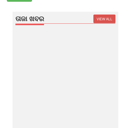
ତାଜା ଖବର
VIEW ALL