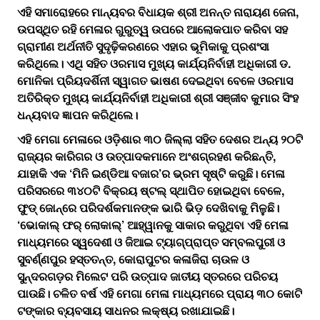
ଏହି ସମାରୋହରେ ମାନ୍ୟବର ବିଧାୟକ ଶ୍ରୀ ଅନନ୍ତ ନାରାୟଣ ଜେନା,
ଉପସ୍ଥିତ ରହି ମେଳାର ଗୁରୁତ୍ୱ ଉପରେ ଆଲୋକପାତ କରିବା ସହ
ଗ୍ରାମୀଣ ଅର୍ଥନୀତି ସୁଦୃଢ଼ିକରଣରେ ଏହାର ଭୂମିକାକୁ ପ୍ରଶଂସା
କରିଥିଲେ। ଏଥି ସହିତ ଓରମାସ ମୁଖ୍ୟ କାର୍ଯ୍ୟନିର୍ବାହୀ ଅଧିକାରୀ ଡ.
ମୋନିକା ପ୍ରିୟଦର୍ଶିନୀ ସ୍ୱାଗତ ଭାଷଣ ଦେଇଥିବା ବେଳେ ଓରମାସ
ଅତିରିକ୍ତ ମୁଖ୍ୟ କାର୍ଯ୍ୟନିର୍ବାହୀ ଅଧିକାରୀ ଶ୍ରୀ ସଞ୍ଜୀବ କୁମାର ସିଂହ
ଧନ୍ୟବାଦ ଜ୍ଞାପନ କରିଥିଲେ।
ଏହି ମେଗା ମେଳାରେ ଓଡ଼ିଶାର ୩୦ ଜିଲ୍ଲା ସହିତ ଦେଶର ଅନ୍ୟ ୨୦ଟି
ରାଜ୍ୟର କାରିଗର ଓ ଉତ୍ପାଦକମାନେ ଅଂଶଗ୍ରହଣ କରିଛନ୍ତି,
ଯାହାକି ଏକ ‘ମିନି ଇଣ୍ଡିଆ ବଜାର’ର ଭ୍ରମ ସୃଷ୍ଟି କରୁଛି। ମେଳା
ପରିସରରେ ୩୪୦ଟି ବିକ୍ରୟ ଷ୍ଟଲ୍ ସ୍ଥାପିତ ହୋଇଥିବା ବେଳେ,
ଫୁଡ୍ ଜୋନ୍‌ରେ ପରିଦର୍ଶକମାନଙ୍କ ଭାରି ଭିଡ଼ ଦେଖିବାକୁ ମିଳୁଛି।
‘ଭୋକାଲ୍ ଫର୍ ଲୋକାଲ୍’ ଆହ୍ୱାନକୁ ସାକାର କରୁଥିବା ଏହି ମେଳା
ମାଧ୍ୟମରେ ସ୍ୱଦେଶୀ ଓ ଜିଆଇ ଟ୍ୟାଗ୍‌ପ୍ରାପ୍ତ ସମ୍ବଲପୁରୀ ଓ
ସୁବର୍ଣ୍ଣପୁର ହସ୍ତତନ୍ତ, କୋରାପୁଟର କଳାଜିରା ଚାଉଳ ଓ
ସୁନ୍ଦରଗଡ଼ର ମିଲେଟ ପରି ଉତ୍ପାଦ ଜାତୀୟ ସ୍ତରରେ ପରିଚୟ
ପାଉଛି। ଚଳିତ ବର୍ଷ ଏହି ମେଗା ମେଳା ମାଧ୍ୟମରେ ପ୍ରାୟ ୩୦ କୋଟି
ଟଙ୍କାର ବ୍ୟବସାୟ ସାଧନର ଲକ୍ଷ୍ୟ ରଖାଯାଇଛି।