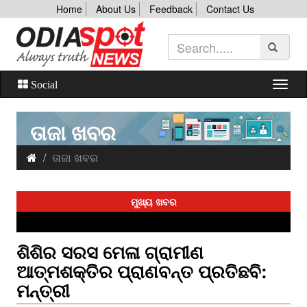
Home
About Us
Feedback
Contact Us
Social
ତାଜା ଖବର
ତାଜା ଖବର
ମୁଖ୍ୟ ଖବର
ଶିଶିର ସରସ ମେଳା ଗ୍ରାମୀଣ
ଆତ୍ମଶକ୍ତିର ପ୍ରାଣବନ୍ତ ପ୍ରତିଛବି:
ମନ୍ତ୍ରୀ