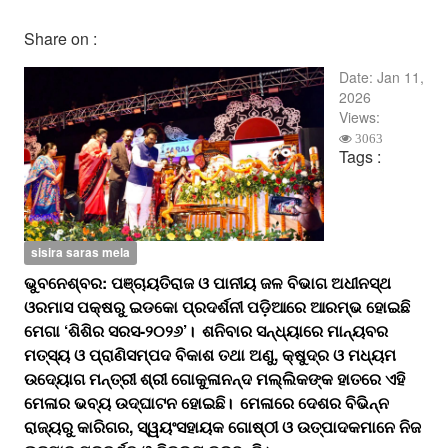
Share on :
Date:
Jan 11,
2026
Views:
3063
Tags :
sisira saras mela
ଭୁବନେଶ୍ବର: ପଞ୍ଚାୟତିରାଜ ଓ ପାନୀୟ ଜଳ ବିଭାଗ ଅଧୀନସ୍ଥ
ଓରମାସ ପକ୍ଷରୁ ଇଡକୋ ପ୍ରଦର୍ଶନୀ ପଡ଼ିଆରେ ଆରମ୍ଭ ହୋଇଛି
ମେଗା ‘ଶିଶିର ସରସ-୨୦୨୬’। ଶନିବାର ସନ୍ଧ୍ୟାରେ ମାନ୍ୟବର
ମତ୍ସ୍ୟ ଓ ପ୍ରାଣିସମ୍ପଦ ବିକାଶ ତଥା ଅଣୁ, କ୍ଷୁଦ୍ର ଓ ମଧ୍ୟମ
ଉଦ୍ୟୋଗ ମନ୍ତ୍ରୀ ଶ୍ରୀ ଗୋକୁଳାନନ୍ଦ ମଲ୍ଲିକଙ୍କ ହାତରେ ଏହି
ମେଳାର ଭବ୍ୟ ଉଦ୍ଘାଟନ ହୋଇଛି। ମେଳାରେ ଦେଶର ବିଭିନ୍ନ
ରାଜ୍ୟରୁ କାରିଗର, ସ୍ୱୟଂସହାୟକ ଗୋଷ୍ଠୀ ଓ ଉତ୍ପାଦକମାନେ ନିଜ