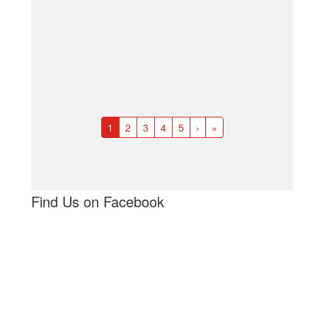
1
2
3
4
5
›
»
Find Us on Facebook