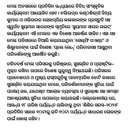
ମେଳା ଅବସରରେ ପ୍ରତିଦିନ ସନ୍ଧ୍ୟାରେ ବିବିଧ ସାଂସ୍କୃତିକ
କାର୍ଯ୍ୟକ୍ରମ ଆୟୋଜିତ ହେବ। ବଲିଉଡ୍‌ର କଣ୍ଠଶିଳ୍ପୀ ଦିବ୍ୟ
କୁମାର ଓ ଓଲିଉଡର ଲୋକପ୍ରିୟ କଳାକାରଙ୍କ ପ୍ରସ୍ତୁତି ସହ
ସ୍ୱର୍ଗତ ହ୍ୟୁମାନ ସାଗରଙ୍କ ସ୍ମୃତିରେ ‘ହ୍ୟୁମାନ ସାଗର ନାଇଟ୍’
କାର୍ଯ୍ୟକ୍ରମ ଏହି ମେଳାର ଏକ ବିଶେଷ ଆକର୍ଷଣ ସାଜିବ। ଏହା ସହ
ମେଳା ପରିସରରେ ତିଆରି କରାଯାଇଥିବା ‘ସେଲ୍ଫି ପଏଣ୍ଟ’ ଓ
ଶିଶୁମାନଙ୍କ ପାଇଁ ବିଶେଷ ‘ପ୍ଲେ ଜୋନ୍’ ପରିବାରସହ ଆସୁଥିବା
ପରିଦର୍ଶକଙ୍କୁ ଆକର୍ଷିତ କରୁଛି।
ଚଳିତବର୍ଷ ମେଳା ପରିସରକୁ ପରିଷ୍କାର, ସୁସଜ୍ଜିତ ଓ ପ୍ଲାଷ୍ଟିକ–
ମୁକ୍ତ ରଖିବା ଉପରେ ବିଶେଷ ଗୁରୁତ୍ୱ ଦିଆଯାଇଛି। ପରିସରର
ପ୍ରବେଶପଥ ଓ ମୁଖ୍ୟ ରାସ୍ତାଗୁଡ଼ିକୁ ପାରମ୍ପରିକ ଝୋଟି କଳାରେ
ସୁସଜ୍ଜିତ କରାଯାଇଥିବା ବେଳେ, ପରିଦର୍ଶକମାନଙ୍କ ସୁବିଧା ପାଇଁ
ପାନୀୟ ଜଳ, ଯଥେଷ୍ଟ ଆଲୋକ ବ୍ୟବସ୍ଥା ଓ ସୁରକ୍ଷା ସହ ସମସ୍ତ
ଆବଶ୍ୟକୀୟ ସୁବିଧା ଉପଲବ୍ଧ କରାଯାଇଛି। ଉଲ୍ଲେଖନୀୟ ଯେ,
ଆସନ୍ତା ୧୮ ତାରିଖ ପର୍ଯ୍ୟନ୍ତ ଚାଲିବାକୁ ଥିବା ‘ଶିଶିର ସରସ–୨୦୨୬’
ପ୍ରତିଦିନ ସକାଳ ୧୦ଟାରୁ ରାତି ୧୦ଟା ପର୍ଯ୍ୟନ୍ତ ସାଧାରଣ ଲୋକଙ୍କ
ପାଇଁ ଖୋଲା ରହିବ।