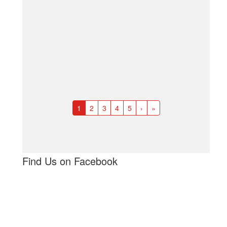
1
2
3
4
5
›
»
Find Us on Facebook