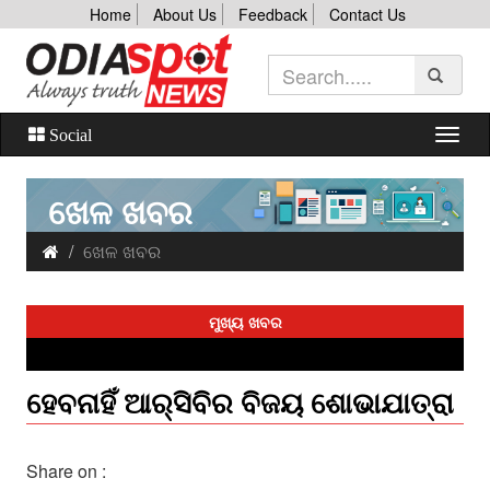
Home
About Us
Feedback
Contact Us
Social
ଖେଳ ଖବର
ଖେଳ ଖବର
ମୁଖ୍ୟ ଖବର
ହେବନାହିଁ ଆର୍‌ସିବିର ବିଜୟ ଶୋଭାଯାତ୍ରା
Share on :