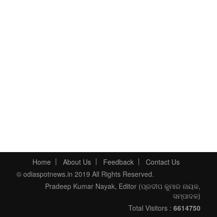
Home
About Us
Feedback
Contact Us
© odiaspotnews.in 2019 All Rights Reserved.
Pradeep Kumar Nayak, Editor (ପ୍ରଦୀପ କୁମାର ନାୟକ,
ସମ୍ପାଦକ)
Total Visitors :
6614750