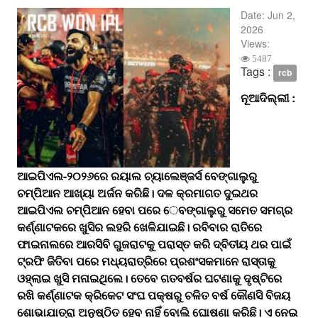
Date:
Jun 2,
2026
Views:
5487
Tags :
rcb
ନୂଆଦିଲ୍ଲୀ :
ଆଇପିଏଲ-୨୦୨୬ରେ ରୟାଲ ଚ୍ୟାଲେଞ୍ଜର୍ସ ବେଙ୍ଗାଲୁରୁ
ଚମ୍ପିଆନ ଆଖ୍ୟା ଅର୍ଜନ କରିଛି। ଦଳ କ୍ରମାଗତ ଦୁଇଥର
ଆଇପିଏଲ ଚମ୍ପିଆନ ହେବା ପରେ ​‌େବଙ୍ଗାଲୁରୁ ସମେତ ସମଗ୍ର
କର୍ଣ୍ଣାଟକରେ ଖୁସିର ଲହରି ଖେଳିଯାଇଛି। ରବିବାର ରାତିରେ
ଫାଇନାଲରେ ଆରସିବି ଗୁଜରାଟକୁ ପରାସ୍ତ କରି ଦ୍ବିତୀୟ ଥର ପାଇଁ
ଟ୍ରଫି ଜିତିବା ପରେ ମଧ୍ୟରାତ୍ରିରେ ପ୍ରଶଂସକମାନେ ରାସ୍ତାକୁ
ଓହ୍ଲାଇ ଖୁସି ମନାଇଥିଲେ। ତେବେ ଗତବର୍ଷର ଘଟଣାକୁ ଦୃଷ୍ଟିରେ
ରଖି କର୍ଣ୍ଣାଟକ କ୍ରିକେଟ ସଂଘ ପକ୍ଷରୁ ଚଳିତ ବର୍ଷ କୌଣସି ବିଜୟ
ଶୋଭାଯାତ୍ରା ଅନୁଷ୍ଠିତ ହେବ ନାହିଁ ବୋଲି ଘୋଷଣା କରିଛି। ଏ ନେଇ