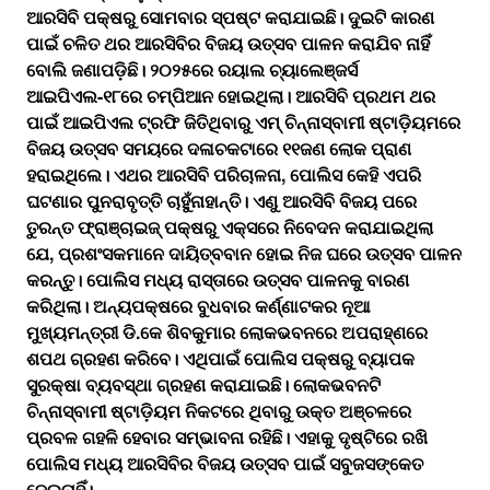
ଆରସିବି ପକ୍ଷରୁ ସୋମବାର ସ୍ପଷ୍ଟ କରାଯାଇଛି। ଦୁଇଟି କାରଣ
ପାଇଁ ଚଳିତ ଥର ଆରସିବିର ବିଜୟ ଉତ୍ସବ ପାଳନ କରାଯିବ ନାହିଁ
ବୋଲି ଜଣାପଡ଼ିଛି। ୨୦୨୫ରେ ରୟାଲ ଚ୍ୟାଲେଞ୍ଜର୍ସ
ଆଇପିଏଲ-୧୮ରେ ଚମ୍ପିଆନ ହୋଇଥିଲା। ଆରସିବି ପ୍ରଥମ ଥର
ପାଇଁ ଆଇପିଏଲ ଟ୍ରଫି ଜିତିଥିବାରୁ ଏମ୍‌ ଚିନ୍ନାସ୍ବାମୀ ଷ୍ଟାଡ଼ିୟମରେ
ବିଜୟ ଉତ୍ସବ ସମୟରେ ଦଳାଚକଟାରେ ୧୧ଜଣ ଲୋକ ପ୍ରାଣ
ହରାଇଥିଲେ। ଏଥର ଆରସିବି ପରିଚାଳନା, ପୋଲିସ କେହି ଏପରି
ଘଟଣାର ପୁନରାବୃତ୍ତି ଚାହୁଁନାହାନ୍ତି। ଏଣୁ ଆରସିବି ବିଜୟ ପରେ
ତୁରନ୍ତ ଫ୍ରାଞ୍ଚାଇଜ୍‌ ପକ୍ଷରୁ ଏକ୍ସରେ ନିବେଦନ କରାଯାଇଥିଲା
ଯେ, ପ୍ରଶଂସକମାନେ ଦାୟିତ୍ବବାନ ହୋଇ ନିଜ ଘରେ ଉତ୍ସବ ପାଳନ
କରନ୍ତୁ। ପୋଲିସ ମଧ୍ୟ ରାସ୍ତାରେ ଉତ୍ସବ ପାଳନକୁ ବାରଣ
କରିଥିଲା। ଅନ୍ୟପକ୍ଷରେ ବୁଧବାର କର୍ଣ୍ଣାଟକର ନୂଆ
ମୁଖ୍ୟମନ୍ତ୍ରୀ ଡି.କେ ଶିବକୁମାର ଲୋକଭବନରେ ଅପରାହ୍ଣରେ
ଶପଥ ଗ୍ରହଣ କରିବେ। ଏଥିପାଇଁ ପୋଲିସ ପକ୍ଷରୁ ବ୍ୟାପକ
ସୁରକ୍ଷା ବ୍ୟବସ୍ଥା ଗ୍ରହଣ କରାଯାଇଛି। ଲୋକଭବନଟି
ଚିନ୍ନାସ୍ବାମୀ ଷ୍ଟାଡ଼ିୟମ ନିକଟରେ ଥିବାରୁ ଉକ୍ତ ଅଞ୍ଚଳରେ
ପ୍ରବଳ ଗହଳି ହେବାର ସମ୍ଭାବନା ରହିଛି। ଏହାକୁ ଦୃଷ୍ଟିରେ ରଖି
ପୋଲିସ ମଧ୍ୟ ଆରସିବିର ବିଜୟ ଉତ୍ସବ ପାଇଁ ସବୁଜସଙ୍କେତ
ଦେଇନାହିଁ।