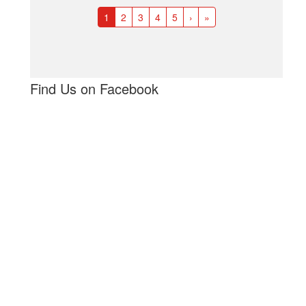
1
2
3
4
5
›
»
Find Us on Facebook