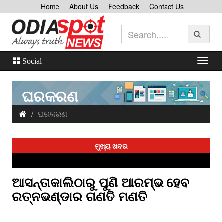
Home
About Us
Feedback
Contact Us
Social
ଘରକରଣ
ଘରକରଣ
ମୁଖ୍ୟ ଖବର
ଆସନ୍ତାକାଲିଠାରୁ ପୁଣି ଆରମ୍ଭ ହେବ
ରତ୍ନଭଣ୍ଡାର ଗଣତି ମଣତି