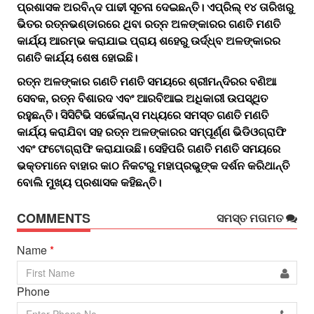
ପ୍ରଶାସକ ଅରବିନ୍ଦ ପାଢୀ ସୂଚନା ଦେଇଛନ୍ତି। ଏପ୍ରିଲ୍ ୧୪ ତାରିଖରୁ
ଭିତର ରତ୍ନଭଣ୍ଡାରରେ ଥିବା ରତ୍ନ ଅଳଙ୍କାରର ଗଣତି ମଣତି
କାର୍ଯ୍ୟ ଆରମ୍ଭ କରାଯାଇ ପ୍ରାୟ ଶହେରୁ ଉର୍ଦ୍ଧ୍ବ ଅଳଙ୍କାରର
ଗଣତି କାର୍ଯ୍ୟ ଶେଷ ହୋଇଛି।
ରତ୍ନ ଅଳଙ୍କାର ଗଣତି ମଣତି ସମୟରେ ଶ୍ରୀମନ୍ଦିରର ବଣିଆ
ସେବକ, ରତ୍ନ ବିଶାରଦ ଏବଂ ଆରବିଆଇ ଅଧିକାରୀ ଉପସ୍ଥିତ
ରହୁଛନ୍ତି। ସିସିଟିଭି ସର୍ଭେଲାନ୍ସ ମଧ୍ୟରେ ସମସ୍ତ ଗଣତି ମଣତି
କାର୍ଯ୍ୟ କରାଯିବା ସହ ରତ୍ନ ଅଳଙ୍କାରର ସମ୍ପୂର୍ଣ୍ଣ ଭିଡିଓଗ୍ରାଫି
ଏବଂ ଫଟୋଗ୍ରାଫି କରାଯାଉଛି। ସେହିପରି ଗଣତି ମଣତି ସମୟରେ
ଭକ୍ତମାନେ ବାହାର କାଠ ନିକଟରୁ ମହାପ୍ରଭୁଙ୍କ ଦର୍ଶନ କରିଥାନ୍ତି
ବୋଲି ମୁଖ୍ୟ ପ୍ରଶାସକ କହିଛନ୍ତି।
COMMENTS
ସମସ୍ତ ମତାମତ
Name
*
Phone