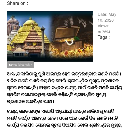
Share on :
Date:
May
10, 2026
Views:
2694
Tags :
ratna bhander
ଆସନ୍ତାକାଲିଠାରୁ ପୁଣି ଆରମ୍ଭ ହେବ ରତ୍ନଭଣ୍ଡାର ଗଣତି ମଣତି।
୨ ଦିନ ଗଣତି ମଣତି କରାଯିବ ବୋଲି ଶ୍ରୀମନ୍ଦିର ମୁଖ୍ୟ ପ୍ରଶାସକ
ସୂଚନା ଦେଇଛନ୍ତି। ବାହାର ଚନ୍ଦନ ଯାତ୍ରା ପାଇଁ ଗଣତି ମଣତି କାର୍ଯ୍ୟ
ସ୍ଥଗିତ ରଖାଯାଇଥିଲା ବୋଲି କହିଛନ୍ତି ଶ୍ରୀମନ୍ଦିର ମୁଖ୍ୟ
ପ୍ରଶାସକ ଅରବିନ୍ଦ ପାଢୀ।
ରାଜ୍ୟ ସରକାରଙ୍କ ଏସଓପି ଅନୁଯାୟୀ ଆସନ୍ତାକାଲିଠାରୁ ଗଣତି
ମଣତି କାର୍ଯ୍ୟ ଆରମ୍ଭ ହେବ। ପରେ ଆଉ କେଉଁ ଦିନ ଗଣତି ମଣତି
କାର୍ଯ୍ୟ କରାଯିବ ସେନେଇ ସୂଚନା ଦିଆଯିବ ବୋଲି ଶ୍ରୀମନ୍ଦିର ମୁଖ୍ୟ