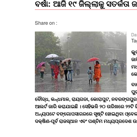
ବର୍ଷା: ଆଜି ୧୯ ଜିଲ୍ଲାକୁ ସତର୍କତା ଜ
Share on :
Da
Ta
ଭୁ
ଜା
ମଧ
କେ
ବା
ପୁ
ବୌଦ୍ଧ, କନ୍ଧମାଳ, ରାୟଗଡା, କୋରାପୁଟ, ନବରଙ୍ଗପୁର
ଆଲର୍ଟ ଜାରି କରାଯାଇଛି । ସେହିଭଳି ୨୦ ତାରିଖରେ ୨୨ଟି ଜି
ଅନ୍ୟପଟେ ବଙ୍ଗୋପସାଗରରେ ସୃଷ୍ଟି ହୋଇଥିବା ଓ୍ବେଲ
ଦକ୍ଷିଣ-ପୂର୍ବ ରାଜସ୍ଥାନ ଏବଂ ପଶ୍ଚିମ ମଧ୍ୟପ୍ରଦେଶ ଉ