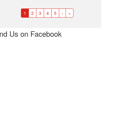
1
2
3
4
5
›
»
ind Us on Facebook