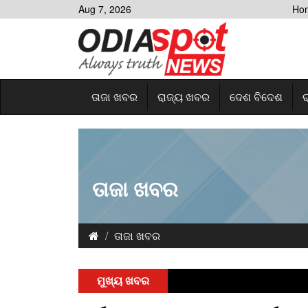
Aug 7, 2026
Ho
ତାଜା ଖବର
ରାଜ୍ୟ ଖବର
ଦେଶ ବିଦେଶ
ର
ତାଜା ଖବର
ତାଜା ଖବର
ମୁଖ୍ୟ ଖବର