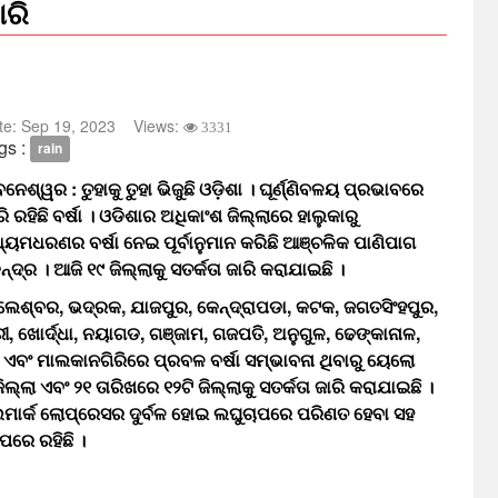
ାରି
te:
Sep 19, 2023
Views:
3331
gs :
rain
ବନେଶ୍ୱର : ତୁହାକୁ ତୁହା ଭିଜୁଛି ଓଡ଼ିଶା । ଘୂର୍ଣ୍ଣିବଳୟ ପ୍ରଭାବରେ
ରି ରହିଛି ବର୍ଷା । ଓଡିଶାର ଅଧିକାଂଶ ଜିଲ୍ଲାରେ ହାଲୁକାରୁ
୍ୟମଧରଣର ବର୍ଷା ନେଇ ପୂର୍ବାନୁମାନ କରିଛି ଆଞ୍ଚଳିକ ପାଣିପାଗ
ନ୍ଦ୍ର । ଆଜି ୧୯ ଜିଲ୍ଲାକୁ ସତର୍କତା ଜାରି କରାଯାଇଛି ।
ଲେଶ୍ବର, ଭଦ୍ରକ, ଯାଜପୁର, କେନ୍ଦ୍ରାପଡା, କଟକ, ଜଗତସିଂହପୁର,
ରୀ, ଖୋର୍ଦ୍ଧା, ନୟାଗଡ, ଗଞ୍ଜାମ, ଗଜପତି, ଅନୁଗୁଳ, ଢେଙ୍କାନାଳ,
 ଏବଂ ମାଲକାନଗିରିରେ ପ୍ରବଳ ବର୍ଷା ସମ୍ଭାବନା ଥିବାରୁ ୟେଲୋ
ଲ୍ଲା ଏବଂ ୨୧ ତାରିଖରେ ୧୨ଟି ଜିଲ୍ଲାକୁ ସତର୍କତା ଜାରି କରାଯାଇଛି ।
ମାର୍କ ଲୋପ୍ରେସର ଦୁର୍ବଳ ହୋଇ ଲଘୁଚାପରେ ପରିଣତ ହେବା ସହ
ପରେ ରହିଛି ।