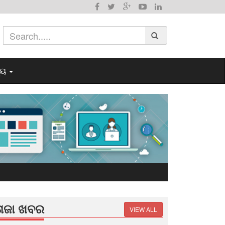
୍ୟ
ତାଜା ଖବର
VIEW ALL