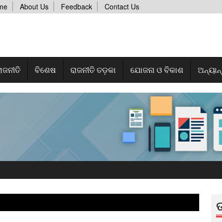
me
About Us
Feedback
Contact Us
ାଜନୀତି
ବିଶେଷ
ରାଜନୀତି ତଡ଼କା
ଯୋଜନା ଓ ବିକାଶ
ଅନ୍ୟାନ