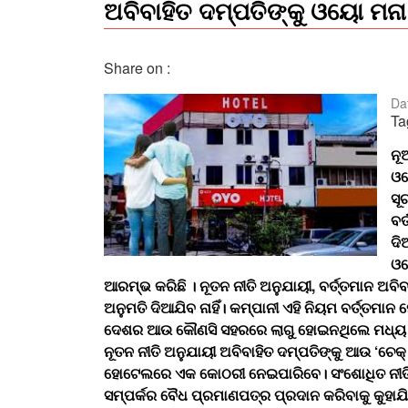
ଅବିବାହିତ ଦମ୍ପତିଙ୍କୁ ଓୟୋ ମନା
Share on :
Da
Ta
ନୂ
ଓୟ
ସୂ
ବର
ଦି
ଓୟ
ଆରମ୍ଭ କରିଛି । ନୂତନ ନୀତି ଅନୁଯାୟୀ, ବର୍ତ୍ତମାନ ଅବ
ଅନୁମତି ଦିଆଯିବ ନାହିଁ। କମ୍ପାନୀ ଏହି ନିୟମ ବର୍ତ୍ତମ
ଦେଶର ଆଉ କୌଣସି ସହରରେ ଲାଗୁ ହୋଇନଥିଲେ ମଧ୍ୟ ଆଗ
ନୂତନ ନୀତି ଅନୁଯାୟୀ ଅବିବାହିତ ଦମ୍ପତିଙ୍କୁ ଆଉ ‘ଚେକ୍ ଇ
ହୋଟେଲରେ ଏକ କୋଠରୀ ନେଇପାରିବେ। ସଂଶୋଧିତ ନୀତି ଅ
ସମ୍ପର୍କର ବୈଧ ପ୍ରମାଣପତ୍ର ପ୍ରଦାନ କରିବାକୁ କୁହାଯି