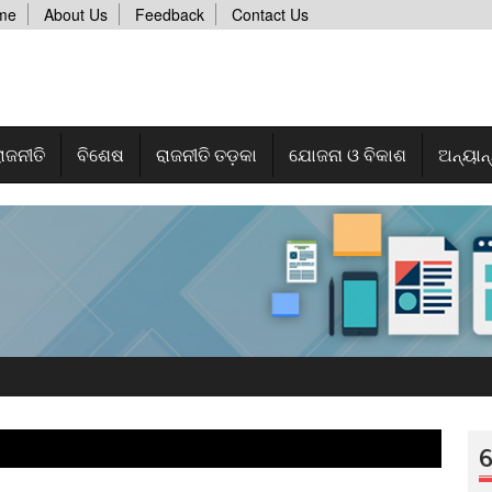
me
About Us
Feedback
Contact Us
ାଜନୀତି
ବିଶେଷ
ରାଜନୀତି ତଡ଼କା
ଯୋଜନା ଓ ବିକାଶ
ଅନ୍ୟାନ