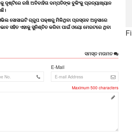
 ଦୃଷ୍ଟିରେ ରଖି ଅବିବାହିତା ଦମ୍ପତିଙ୍କ ବୁକିଂକୁ ପ୍ରତ୍ୟାଖ୍ୟାନ
ଛି।
ଭିଲ ସୋସାଇଟି ଗ୍ରୁପ ପକ୍ଷରୁ ମିଳିଥିବା ପ୍ରସ୍ତାବ ଅନୁସାରେ
ାବ ସହିତ ଏହାକୁ ସୁନିଶ୍ଚିତ କରିବା ପାଇଁ ଓୟୋ ମେରଟରେ ଥିବା
F
ସମସ୍ତ ମତାମତ
E-Mail
Maximum
500
characters