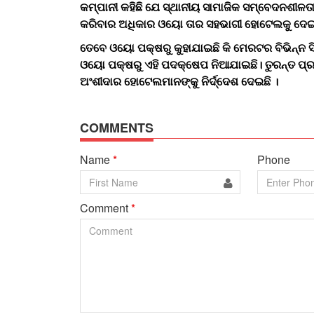
କମ୍ପାନୀ କହିଛି ଯେ ସ୍ଥାନୀୟ ସାମାଜିକ ସମ୍ବେଦନଶୀଳତାକୁ
କରିବାର ଅଧିକାର ଓୟୋ ତାର ସହଭାଗୀ ହୋଟେଲକୁ ଦେଇ
ତେବେ ଓୟୋ ପକ୍ଷରୁ କୁହାଯାଇଛି କି ମେରଟର ବିଭିନ୍ନ ସି
ଓୟୋ ପକ୍ଷରୁ ଏହି ପଦକ୍ଷେପ ନିଆଯାଇଛି। ତୁରନ୍ତ ପ୍ରଭ
ଅଂଶୀଦାର ହୋଟେଲମାନଙ୍କୁ ନିର୍ଦ୍ଦେଶ ଦେଇଛି ।
COMMENTS
Name
*
Phone
Comment
*