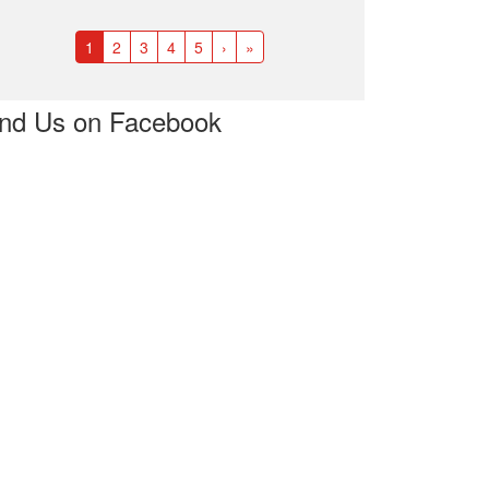
1
2
3
4
5
›
»
ind Us on Facebook