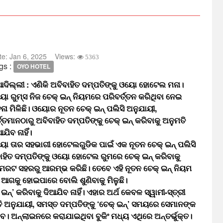
te:
Jan 6, 2025
Views:
5363
gs :
OYO HOTEL
ଆଦିଲ୍ଲୀ : ଏଣିକି ଅବିବାହିତ ଦମ୍ପତିଙ୍କୁ ଓୟୋ ହୋଟେଲ ମନା।
ୋ ରୁମ୍ସ ନିଜ ଚେକ୍ ଇନ୍ ନିୟମରେ ପରିବର୍ତ୍ତନ କରିଥିବା ନେଇ
ଚନା ମିଳିଛି। ଓୟୋର ନୂତନ ଚେକ୍ ଇନ୍ ପଲିସି ଅନୁଯାୟୀ,
୍ତ୍ତମାନଠାରୁ ଅବିବାହିତ ଦମ୍ପତିଙ୍କୁ ଚେକ୍ ଇନ୍ କରିବାକୁ ଅନୁମତି
ଆଯିବ ନାହିଁ।
ୋ ତାର ସହଭାଗୀ ହୋଟେଲଗୁଡିକ ପାଇଁ ଏକ ନୂତନ ଚେକ୍ ଇନ୍ ପଲିସି
ିବାହିତ ଦମ୍ପତିଙ୍କୁ ଓୟୋ ହୋଟେଲ ରୁମରେ ଚେକ୍ ଇନ୍ କରିବାକୁ
ାନ ମେରଟ ସହରରୁ ଆରମ୍ଭ କରିଛି। ତେବେ ଏହି ନୂତନ ଚେକ୍ ଇନ୍ ନିୟମ
କୁ ହୋଇପାରେ ବୋଲି ଶୁଣିବାକୁ ମିଳୁଛି।
ନ୍’ କରିବାକୁ ଦିଆଯିବ ନାହିଁ। ଏହାର ଅର୍ଥ କେବଳ ସ୍ୱାମୀ-ସ୍ତ୍ରୀ
ନୁଯାୟୀ, ସମସ୍ତ ଦମ୍ପତିଙ୍କୁ ‘ଚେକ୍ ଇନ୍’ ସମୟରେ ସେମାନଙ୍କ
ବ। ଅନ୍‌ଲାଇନରେ କରାଯାଇଥିବା ବୁକିଂ ମଧ୍ୟ ଏଥିରେ ଅନ୍ତର୍ଭୁକ୍ତ।