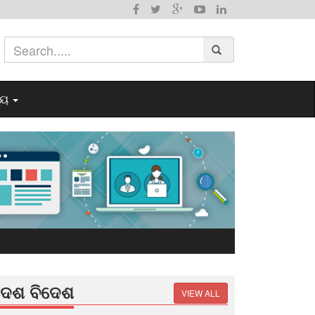
୍ୟ
ଦେଶ ବିଦେଶ
VIEW ALL