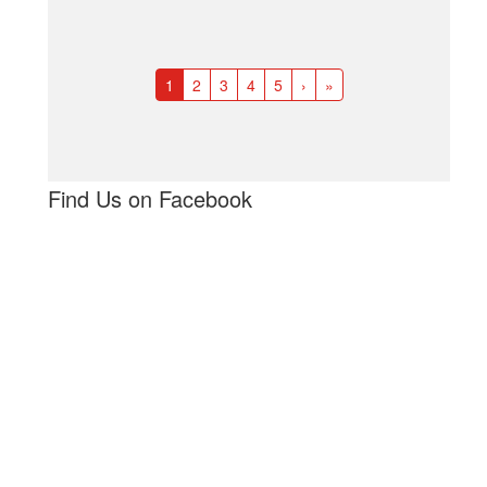
1
2
3
4
5
›
»
Find Us on Facebook