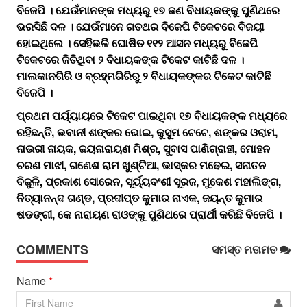
ବିଜେପି । ଯେଉଁମାନଙ୍କ ମଧ୍ୟରୁ ୧୭ ଜଣ ବିଧାୟକଙ୍କୁ ପୁଣିଥରେ
ଭରସିଛି ଦଳ । ଯେଉଁମାନେ ଗତଥର ବିଜେପି ଟିକେଟରେ ବିଜୟୀ
ହୋଇଥିଲେ । ସେହିଭଳି ଘୋଷିତ ୧୧୨ ଆସନ ମଧ୍ୟରୁ ବିଜେପି
ଟିକେଟରେ ଜିତିଥିବା ୨ ବିଧାୟକଙ୍କ ଟିକେଟ କାଟିଛି ଦଳ ।
ମାଲକାନଗିରି ଓ ବ୍ରହ୍ମଗିରିରୁ ୨ ବିଧାୟକଙ୍କର ଟିକେଟ କାଟିଛି
ବିଜେପି ।
ପ୍ରଥମ ପର୍ୟ୍ୟାୟରେ ଟିକେଟ ପାଇଥିବା ୧୭ ବିଧାୟକଙ୍କ ମଧ୍ୟରେ
ରହିଛନ୍ତି, ଭବାନୀ ଶଙ୍କର ଭୋଇ, କୁସୁମ ଟେଟେ, ଶଙ୍କର ଓରାମ,
ନାଉରୀ ନାୟକ, ଜୟନାରାୟଣ ମିଶ୍ର, ସୁବାସ ପାଣିଗ୍ରାହୀ, ମୋହନ
ଚରଣ ମାଝୀ, ଗଣେଶ ରାମ ଖୁଣ୍ଟିଆ, ଭାସ୍କର ମଢେଇ, ସନାତନ
ବିଜୁଳି, ପ୍ରକାଶ ସୋରେନ, ସୂର୍ୟ୍ୟବଂଶୀ ସୂରଜ, ମୁକେଶ ମହାଲିଙ୍ଗ,
ନିତ୍ୟାନନ୍ଦ ଗଣ୍ଡ, ପ୍ରଦୀପ୍ତ କୁମାର ନାଏକ, ଜୟନ୍ତ କୁମାର
ଷଡଙ୍ଗୀ, କେ ନାରାୟଣ ରାଓଙ୍କୁ ପୁଣିଥରେ ପ୍ରାର୍ଥୀ କରିଛି ବିଜେପି ।
COMMENTS
ସମସ୍ତ ମତାମତ
Name
*