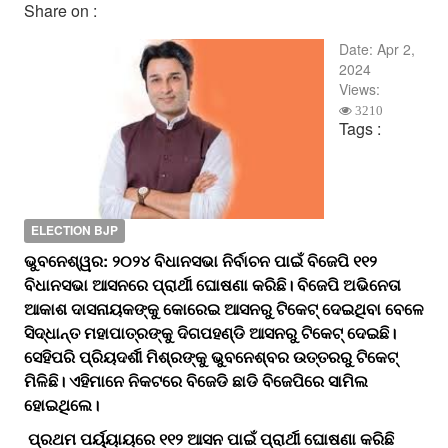
Share on :
Date:
Apr 2,
2024
Views:
3210
Tags :
ELECTION BJP
ଭୁବନେଶ୍ୱର: ୨୦୨୪ ବିଧାନସଭା ନିର୍ବାଚନ ପାଇଁ ବିଜେପି ୧୧୨
ବିଧାନସଭା ଆସନରେ ପ୍ରାର୍ଥୀ ଘୋଷଣା କରିଛି। ବିଜେପି ଅଭିନେତା
ଆକାଶ ଦାସନାୟକଙ୍କୁ କୋରେଇ ଆସନରୁ ଟିକେଟ୍‌ ଦେଇଥିବା ବେଳେ
ସିଦ୍ଧାନ୍ତ ମହାପାତ୍ରଙ୍କୁ ଦିଗପହଣ୍ଡି ଆସନରୁ ଟିକେଟ୍‌ ଦେଇଛି।
ସେହିପରି ପ୍ରିୟଦର୍ଶୀ ମିଶ୍ରଙ୍କୁ ଭୁବନେଶ୍ବର ଉତ୍ତରରୁ ଟିକେଟ୍‌
ମିଳିଛି। ଏହିମାନେ ନିକଟରେ ବିଜେଡି ଛାଡି ବିଜେପିରେ ସାମିଲ
ହୋଇଥିଲେ।
ପ୍ରଥମ ପର୍ୟ୍ୟାୟରେ ୧୧୨ ଆସନ ପାଇଁ ପ୍ରାର୍ଥୀ ଘୋଷଣା କରିଛି