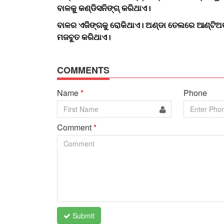
ବାଳକୁ କଣ୍ଡିସନିଙ୍ଗ୍ କରିଥାଏ।
ବାଳର ଏଜିଙ୍ଗକୁ ରୋକିଥାଏ। ଅଣ୍ଡା ତେଲରେ ଆଣ୍ଟିଅକ୍
ମଜବୁତ କରିଥାଏ।
COMMENTS
Name
*
Phone
Comment
*
Submit