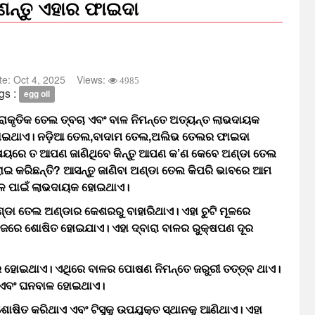
ଣନ୍ତୁ ଏହାର ଫାଇଦା
te:
Oct 4, 2025
Views:
4985
gs :
egg oil
ରାକୃତିକ ତେଲ ତ୍ବଚା ଏବଂ ବାଳ ନିମନ୍ତେ ଅତ୍ୟନ୍ତ ଲାଭଦାୟକ
ାଇଥାଏ। ନଡ଼ିଆ ତେଲ,ବାଦାମ ତେଲ,ଅଲିଭ ତେଲର ଫାଇଦା
ଷୟରେ ତ ଆପଣ ଜାଣିଥିବେ କିନ୍ତୁ ଆପଣ କ’ଣ କେବେ ଅଣ୍ଡା ତେଲ
ରାଇ କରିଛନ୍ତି? ଆସନ୍ତୁ ଜାଣିବା ଅଣ୍ଡା ତେଲ କିପରି ଭାବରେ ଆମ
ଳ ପାଇଁ ଲାଭଦାୟକ ହୋଇଥାଏ।
୍ଡା ତେଲ ଅଣ୍ଡାର କେଶରରୁ ବାହାରିଥାଏ। ଏହା ଚୁଟି ମୂଳରେ
ଜରେ ଶୋଷିତ ହୋଇଯାଏ। ଏହା ଦ୍ବାରା ବାଳର ରୁକ୍ଷପଣ ଦୂର
ର ହୋଇଥାଏ। ଏଥିରେ ବାଳର ପୋଷଣ ନିମନ୍ତେ ଜରୁରୀ ତତ୍ତ୍ବ ଥାଏ।
ଏ ଏବଂ ଘନବାଳ ହୋଇଥାଏ।
ୋଷିତ କରିଥାଏ ଏବଂ ଟିସୁକୁ ଉପଯୁକ୍ତ ସ୍ଥାନକୁ ଆଣିଥାଏ। ଏହା