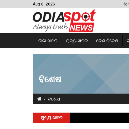
Aug 8, 2026
Ho
ତାଜା ଖବର
ରାଜ୍ୟ ଖବର
ଦେଶ ବିଦେଶ
ର
ବିଶେଷ
ବିଶେଷ
ମୁଖ୍ୟ ଖବର