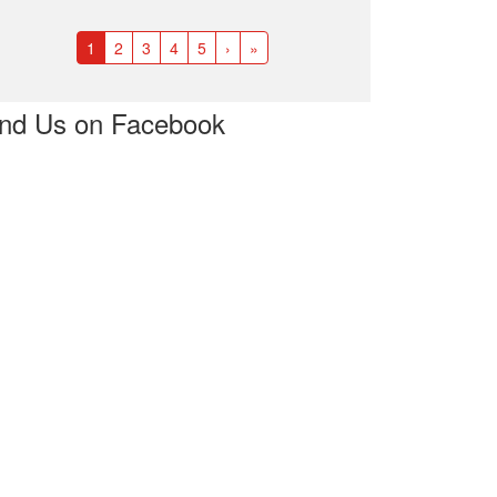
1
2
3
4
5
›
»
ind Us on Facebook