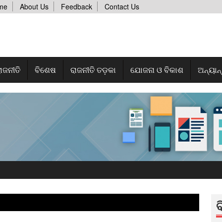
me
About Us
Feedback
Contact Us
ାଜନୀତି
ବିଶେଷ
ରାଜନୀତି ତଡ଼କା
ଯୋଜନା ଓ ବିକାଶ
ଅନ୍ୟାନ