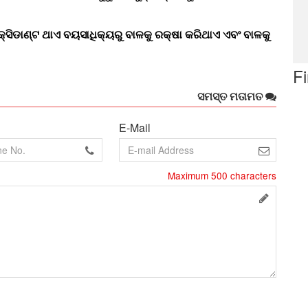
ସିଡାଣ୍ଟ ଥାଏ ବୟସାଧିକ୍ୟରୁ ବାଳକୁ ରକ୍ଷା କରିଥାଏ ଏବଂ ବାଳକୁ
F
ସମସ୍ତ ମତାମତ
E-Mail
Maximum
500
characters