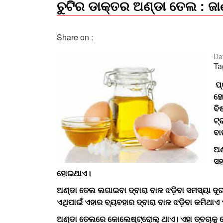
ଚୁଟିର ଡାକ୍ତର ଅଣ୍ଡା ତେଲ : ଜା
Share on :
Da
Ta
ପ୍
ହେ
ବି
ଟ୍
ବା
ଅଣ
ସହ
ହୋଇଥାଏ।
ଅଣ୍ଡା ତେଲ ଲଗାଇବା ଦ୍ବାରା ବାଳ ଝଡ଼ିବା ସମସ୍ୟା ଦୂ
ଏଥିପାଇଁ ଏହାର ବ୍ୟବହାର ଦ୍ବାରା ବାଳ ଝଡ଼ିବା କମିଥା
ଅଣ୍ଡା ତେଲରେ କୋଲେଷ୍ଟ୍ରୋଲ୍ ଥାଏ। ଏହା ତ୍ବଚାକୁ ଶ