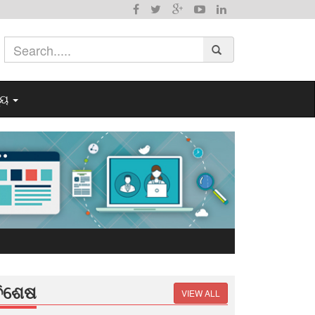
୍ୟ
ବିଶେଷ
VIEW ALL