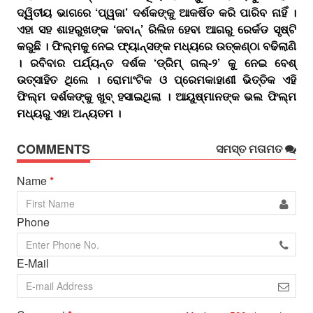
ଦ୍ୱିତୀୟ ଭାଗରେ ‘ପ୍ୱଜା’ ଦର୍ଶକଙ୍କୁ ଆକର୍ଷିତ କରି ପାରିବ ନାହିଁ ।
ଏହା ସହ ଶାହରୁଖଙ୍କ ‘ଜବାନ୍‌’ ରିଲିଜ ହେବା ଆଗରୁ ରେର୍କଡ ସୃଷ୍ଟି
କରୁଛି । ଫିଲ୍ମକୁ ନେଇ ଫ୍ୟାନ୍ସଙ୍କ ମଧ୍ୟରେ ଉତ୍କଣ୍ଠା ବଢିଲାଣି
। ରବିବାର ପର୍ଯ୍ୟନ୍ତ ଦର୍ଶକ ‘ଡ୍ରିମ୍‌ ଗଲ୍‌-୨’ କୁ ନେଇ ବେଶ୍‌
ଉତ୍ସାହିତ ଥିଲେ । ରୋମାଂଟିକ ଓ ପ୍ରେମକାହାଣୀ ଭିତ୍ତିକ ଏହି
ଫିଲ୍ମ ଦର୍ଶକଙ୍କୁ ଖୁବ୍‌ ହସାଇଥିଲା । ଆୟୁଷ୍ମାନଙ୍କ ଭଲ ଫିଲ୍ମ
ମଧ୍ୟରୁ ଏହା ଅନ୍ୟତମ ।
COMMENTS
ସମସ୍ତ ମତାମତ
Name
*
Phone
E-Mail