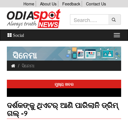
Home
About Us
Feedback
Contact Us
Social
ସିନେମା
ସିନେମା
ମୁଖ୍ୟ ଖବର
ଦର୍ଶକଙ୍କୁ ଥିଏଟର୍‌ ଆଣି ପାରିଲାନି ଡ୍ରିମ୍‌
ଗଲ୍‌ -୨