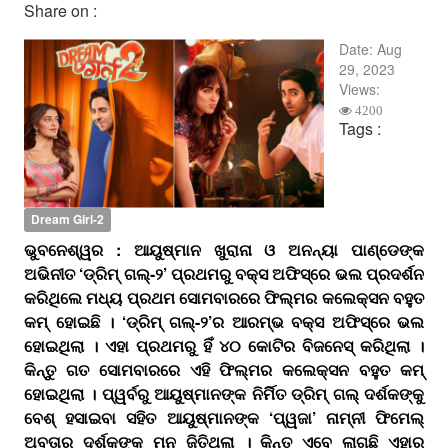
Share on :
Date:
Aug
29, 2023
Views:
4200
Tags :
Dream Girl-2
ଭୁବନେଶ୍ୱର : ଆୟୁଷ୍ମାନ ଖୁରାନା ଓ ଅନନ୍ୟା ପାଣ୍ଡେଙ୍କ
ଅଭିନୀତ ‘ଡ୍ରିମ୍‌ ଗଲ୍‌-୨’ ପ୍ରଥମରୁ ବକ୍ସ ଅଫିସ୍‌ରେ ଭଲ ପ୍ରଦର୍ଶନ
କରିଥିଲେ ମଧ୍ୟ ପ୍ରଥମ ସୋମବାରରେ ଫିଲ୍ମର କଲେକ୍ସନ ବହୁତ
କମ୍‌ ହୋଇଛି । ‘ଡ୍ରିମ୍‌ ଗଲ୍‌-୨’ର ଆରମ୍ଭ ବକ୍ସ ଅଫିସ୍‌ରେ ଭଲ
ହୋଇଥିଲା । ଏହା ପ୍ରଥମରୁ ହିଁ ୪୦ କୋଟିର ବିଜନେସ୍‌ କରିଥିଲା ।
କିନ୍ତୁ ଗତ ସୋମବାରରେ ଏହି ଫିଲ୍ମର କଲେକ୍ସନ ବହୁତ କମ୍‌
ହୋଇଥିଲା । ପ୍ୱର୍ବରୁ ଆୟୁଷ୍ମାନଙ୍କ ନିର୍ମିିତ ଡ୍ରିମ୍‌ ଗଲ୍‌ ଦର୍ଶକଙ୍କୁ
ବେଶ୍‌ ହସାଇବା ସହିତ ଆୟୁଷ୍ମାନଙ୍କ ‘ପ୍ୱଜା’ ନାମ୍ନୀ ଫିମେଲ୍‌
ଅବତାର ଦର୍ଶକଙ୍କ ମନ ଜିତିଥିଲା । କିନ୍ତୁ ଏବେ ଲାଗୁଛି ଏହାର