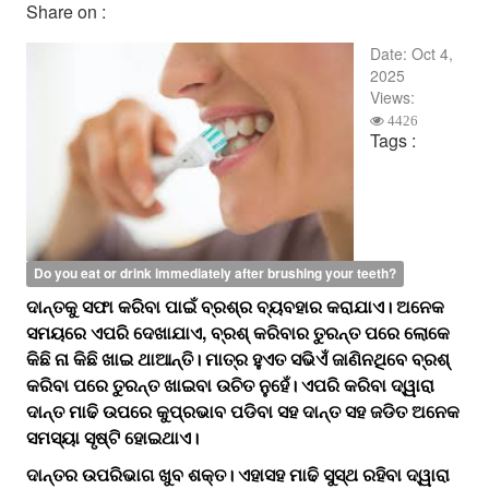
Share on :
Date:
Oct 4,
2025
Views:
4426
Tags :
Do you eat or drink immediately after brushing your teeth?
ଦାନ୍ତକୁ ସଫା କରିବା ପାଇଁ ବ୍ରଶ୍‌‌ର ବ୍ୟବହାର କରାଯାଏ। ଅନେକ
ସମୟରେ ଏପରି ଦେଖାଯାଏ, ବ୍ରଶ୍‌‌ କରିବାର ତୁରନ୍ତ ପରେ ଲୋକେ
କିଛି ନା କିଛି ଖାଇ ଥାଆନ୍ତି। ମାତ୍ର ହୁଏତ ସଭିଏଁ ଜାଣିନଥିବେ ବ୍ରଶ୍‌‌
କରିବା ପରେ ତୁରନ୍ତ ଖାଇବା ଉଚିତ ନୁହେଁ। ଏପରି କରିବା ଦ୍ୱାରା
ଦାନ୍ତ ମାଢି ଉପରେ କୁପ୍ରଭାବ ପଡିବା ସହ ଦାନ୍ତ ସହ ଜଡିତ ଅନେକ
ସମସ୍ୟା ସୃଷ୍ଟି ହୋଇଥାଏ।
ଦାନ୍ତର ଉପରିଭାଗ ଖୁବ ଶକ୍ତ। ଏହାସହ ମାଢି ସୁସ୍ଥ ରହିବା ଦ୍ୱାରା