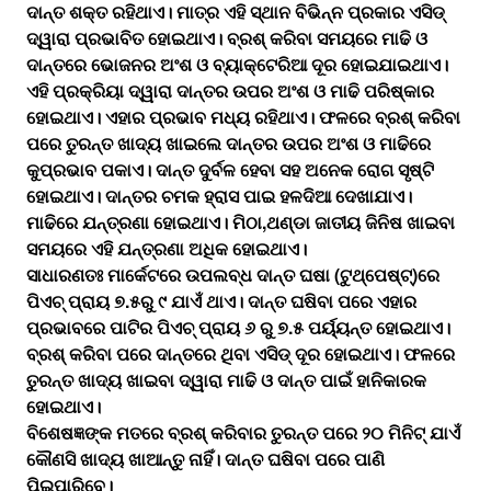
ଦାନ୍ତ ଶକ୍ତ ରହିଥାଏ। ମାତ୍ର ଏହି ସ୍ଥାନ ବିଭିନ୍ନ ପ୍ରକାର ଏସିଡ୍‌‌
ଦ୍ୱାରା ପ୍ରଭାବିତ ହୋଇଥାଏ। ବ୍ରଶ୍‌‌ କରିବା ସମୟରେ ମାଢି ଓ
ଦାନ୍ତରେ ଭୋଜନର ଅଂଶ ଓ ବ୍ୟାକ୍ଟେରିଆ ଦୂର ହୋଇଯାଇଥାଏ।
ଏହି ପ୍ରକ୍ରିୟା ଦ୍ୱାରା ଦାନ୍ତର ଉପର ଅଂଶ ଓ ମାଢି ପରିଷ୍କାର
ହୋଇଥାଏ। ଏହାର ପ୍ରଭାବ ମଧ୍ୟ ରହିଥାଏ। ଫଳରେ ବ୍ରଶ୍‌‌ କରିବା
ପରେ ତୁରନ୍ତ ଖାଦ୍ୟ ଖାଇଲେ ଦାନ୍ତର ଉପର ଅଂଶ ଓ ମାଢିରେ
କୁପ୍ରଭାବ ପକାଏ। ଦାନ୍ତ ଦୁର୍ବଳ ହେବା ସହ ଅନେକ ରୋଗ ସୃଷ୍ଟି
ହୋଇଥାଏ। ଦାନ୍ତର ଚମକ ହ୍ରାସ ପାଇ ହଳଦିଆ ଦେଖାଯାଏ।
ମାଢିରେ ଯନ୍ତ୍ରଣା ହୋଇଥାଏ। ମିଠା,ଥଣ୍ଡା ଜାତୀୟ ଜିନିଷ ଖାଇବା
ସମୟରେ ଏହି ଯନ୍ତ୍ରଣା ଅଧିକ ହୋଇଥାଏ।
ସାଧାରଣତଃ ମାର୍କେଟରେ ଉପଲବ୍ଧ ଦାନ୍ତ ଘଷା (ଟୁଥ୍‌‌ପେଷ୍ଟ୍‌‌)ରେ
ପିଏଚ୍‌‌ ପ୍ରାୟ ୭.୫ରୁ ୯ ଯାଏଁ ଥାଏ। ଦାନ୍ତ ଘଷିବା ପରେ ଏହାର
ପ୍ରଭାବରେ ପାଟିର ପିଏଚ୍‌‌ ପ୍ରାୟ ୬ ରୁ ୭.୫ ପର୍ୟ୍ୟନ୍ତ ହୋଇଥାଏ।
ବ୍ରଶ୍‌‌ କରିବା ପରେ ଦାନ୍ତରେ ଥିବା ଏସିଡ୍‌‌ ଦୂର ହୋଇଥାଏ। ଫଳରେ
ତୁରନ୍ତ ଖାଦ୍ୟ ଖାଇବା ଦ୍ୱାରା ମାଢି ଓ ଦାନ୍ତ ପାଇଁ ହାନିକାରକ
ହୋଇଥାଏ।
ବିଶେଷଜ୍ଞଙ୍କ ମତରେ ବ୍ରଶ୍‌‌ କରିବାର ତୁରନ୍ତ ପରେ ୨୦ ମିନିଟ୍‌‌ ଯାଏଁ
କୌଣସି ଖାଦ୍ୟ ଖାଆନ୍ତୁ ନାହିଁ। ଦାନ୍ତ ଘଷିବା ପରେ ପାଣି
ପିଇପାରିବେ।