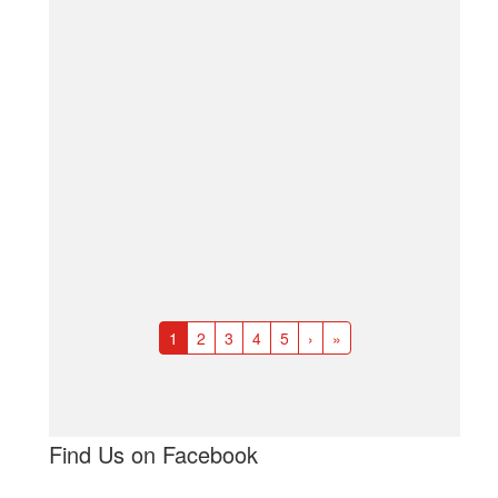
1
2
3
4
5
›
»
Find Us on Facebook