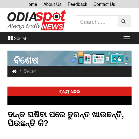
Home
About Us
Feedback
Contact Us
Social
ବିଶେଷ
ବିଶେଷ
ମୁଖ୍ୟ ଖବର
ଦାନ୍ତ ଘଷିବା ପରେ ତୁରନ୍ତ ଖାଉଛନ୍ତି,
ପିଉଛନ୍ତି କି?