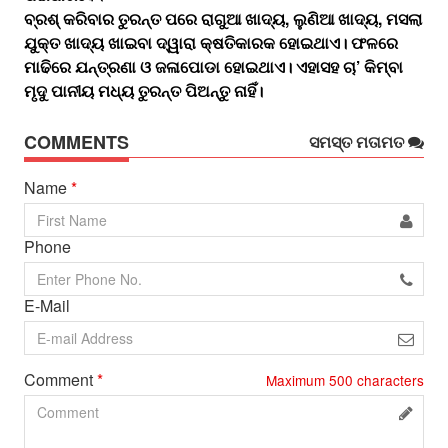
ବ୍ରଶ୍‌‌ କରିବାର ତୁରନ୍ତ ପରେ ରାଗୁଆ ଖାଦ୍ୟ, ଲୁଣିଆ ଖାଦ୍ୟ, ମସଲା
ଯୁକ୍ତ ଖାଦ୍ୟ ଖାଇବା ଦ୍ୱାରା କ୍ଷତିକାରକ ହୋଇଥାଏ। ଫଳରେ
ମାଢିରେ ଯନ୍ତ୍ରଣା ଓ ଜଳାପୋଡା ହୋଇଥାଏ। ଏହାସହ ଚା’ କିମ୍ବା
ମୃଦୁ ପାନୀୟ ମଧ୍ୟ ତୁରନ୍ତ ପିଅନ୍ତୁ ନାହିଁ।
COMMENTS
ସମସ୍ତ ମତାମତ
Name
*
Phone
E-Mail
Comment
*
Maximum
500
characters