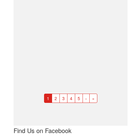
1
2
3
4
5
›
»
Find Us on Facebook