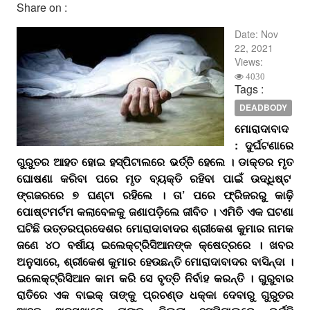
Share on :
Date:
Nov
22, 2021
Views:
4030
Tags :
DEADBODY
ମୋରାଦାବାଦ
: ଦୁର୍ଘଟଣାରେ
ଗୁରୁତର ଆହତ ହୋଇ ହସ୍ପିଟାଲରେ ଭର୍ତ୍ତି ହେଲେ । ଡାକ୍ତର ମୃତ
ଘୋଷଣା କରିବା ପରେ ମୃତ ବ୍ୟକ୍ତି ରହିବା ପାଇଁ ଉଦ୍ଧିଷ୍ଟ
ଙ୍ଗଜରରେ ୭ ଘଣ୍ଟା ରହିଲେ । ତା’ ପରେ ଫ୍ରିଜରରୁ କାଢ଼ି
ପୋଷ୍ଟମର୍ଟମ କଲାବେଳକୁ ଜଣାପଡ଼ିଲେ ଜୀବିତ । ଏମିତି ଏକ ଘଟଣା
ଘଟିଛି ଉତ୍ତରପ୍ରଦେଶର ମୋରାଦାବାଦର ଶ୍ରୀକେଶ କୁମାର ନାମକ
ଜଣେ ୪୦ ବର୍ଷୀୟ ଇଲେକ୍ଟ୍ରିସିଆନଙ୍କ କ୍ଷେତ୍ରରେ । ଖବର
ଅନୁସାରେ, ଶ୍ରୀକେଶ କୁମାର ହେଉଛନ୍ତି ମୋରାଦାବାଦର ବାସିନ୍ଦା ।
ଇଲେକ୍ଟ୍ରିସିଆନ କାମ କରି ସେ ବୃତ୍ତି ନିର୍ବାହ କରନ୍ତି । ଗୁରୁବାର
ରାତିରେ ଏକ ବାଇକ୍ ତାଙ୍କୁ ପ୍ରଚଣ୍ଡ ଧକ୍କା ଦେବାରୁ ଗୁରୁତର