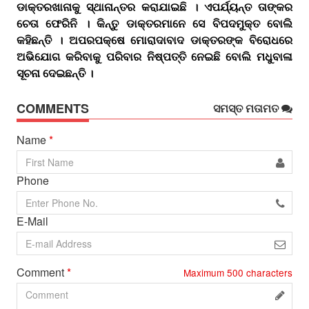
ଡାକ୍ତରଖାନାକୁ ସ୍ଥାନାନ୍ତର କରାଯାଇଛି । ଏପର୍ଯ୍ୟନ୍ତ ତାଙ୍କର
ଚେତା ଫେରିନି । କିନ୍ତୁ ଡାକ୍ତରମାନେ ସେ ବିପଦମୁକ୍ତ ବୋଲି
କହିଛନ୍ତି । ଅପରପକ୍ଷେ ମୋରାଦାବାଦ ଡାକ୍ତରଙ୍କ ବିରୋଧରେ
ଅଭିଯୋଗ କରିବାକୁ ପରିବାର ନିଷ୍ପତ୍ତି ନେଇଛି ବୋଲି ମଧୁବାଳା
ସୂଚନା ଦେଇଛନ୍ତି ।
COMMENTS
ସମସ୍ତ ମତାମତ
Name
*
Phone
E-Mail
Comment
*
Maximum
500
characters