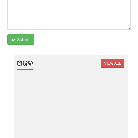
Submit
ଅଜବ
VIEW ALL