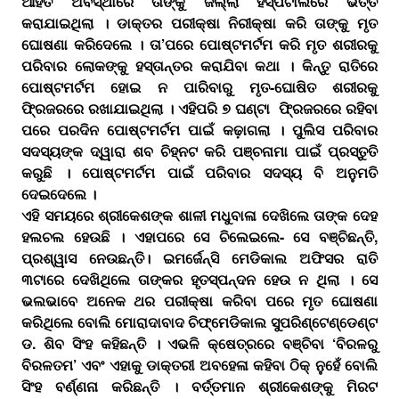
ଆହତ ଅବସ୍ଥାରେ ତାଙ୍କୁ ଜିଲ୍ଲା ହସ୍ପିଟାଲରେ ଭର୍ତ୍ତି
କରାଯାଇଥିଲା । ଡାକ୍ତର ପରୀକ୍ଷା ନିରୀକ୍ଷା କରି ତାଙ୍କୁ ମୃତ
ଘୋଷଣା କରିଦେଲେ । ତା’ପରେ ପୋଷ୍ଟମର୍ଟମ କରି ମୃତ ଶରୀରକୁ
ପରିବାର ଲୋକଙ୍କୁ ହସ୍ତାନ୍ତର କରାଯିବା କଥା । କିନ୍ତୁ ରାତିରେ
ପୋଷ୍ଟମର୍ଟମ ହୋଇ ନ ପାରିବାରୁ ମୃତ-ଘୋଷିତ ଶରୀରକୁ
ଫି୍ରଜରରେ ରଖାଯାଇଥିଲା । ଏହିପରି ୭ ଘଣ୍ଟା ଫି୍ରଜରରେ ରହିବା
ପରେ ପରଦିନ ପୋଷ୍ଟମର୍ଟମ ପାଇଁ କଢ଼ାଗଲା । ପୁଲିସ ପରିବାର
ସଦସ୍ୟଙ୍କ ଦ୍ୱାରା ଶବ ଚିହ୍ନଟ କରି ପଞ୍ଚନାମା ପାଇଁ ପ୍ରସ୍ତୁତି
କରୁଛି । ପୋଷ୍ଟମର୍ଟମ ପାଇଁ ପରିବାର ସଦସ୍ୟ ବି ଅନୁମତି
ଦେଇଦେଲେ ।
ଏହି ସମୟରେ ଶ୍ରୀକେଶଙ୍କ ଶାଳୀ ମଧୁବାଳା ଦେଖିଲେ ତାଙ୍କ ଦେହ
ହଲଚଲ ହେଉଛି । ଏହାପରେ ସେ ଚିଲେଇଲେ- ସେ ବଞ୍ଚିଛନ୍ତି,
ପ୍ରଶ୍ୱାସ ନେଉଛନ୍ତି। ଇମର୍ଜେନ୍ସି ମେଡିକାଲ ଅଫିସର ରାତି
୩ଟାରେ ଦେଖିଥିଲେ ତାଙ୍କର ହୃତସ୍ପନ୍ଦନ ହେଉ ନ ଥିଲା । ସେ
ଭଲଭାବେ ଅନେକ ଥର ପରୀକ୍ଷା କରିବା ପରେ ମୃତ ଘୋଷଣା
କରିଥିଲେ ବୋଲି ମୋରାଦାବାଦ ଚିଫ୍ମେଡିକାଲ ସୁପରିଣ୍ଟେଣ୍ଡେଣ୍ଟ
ଡ. ଶିବ ସିଂହ କହିଛନ୍ତି । ଏଭଳି କ୍ଷେତ୍ରରେ ବଞ୍ଚିବା ‘ବିରଳରୁ
ବିରଳତମ’ ଏବଂ ଏହାକୁ ଡାକ୍ତରୀ ଅବହେଳା କହିବା ଠିକ୍ ନୁହେଁ ବୋଲି
ସିଂହ ବର୍ଣ୍ଣନା କରିଛନ୍ତି । ବର୍ତ୍ତମାନ ଶ୍ରୀକେଶଙ୍କୁ ମିରଟ