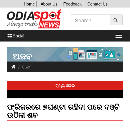
Home
About Us
Feedback
Contact Us
Social
ଅଜବ
ଅଜବ
ମୁଖ୍ୟ ଖବର
ଫ୍ରିଜରରେ ୭ଘଣ୍ଟା ରହିବା ପରେ ବଞ୍ଚି
ଉଠିଲା ଶବ