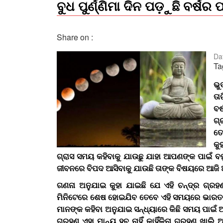
ବୁଧ ପୁର୍ଣ୍ଣିମା ଦିନ ପଡ଼ୁଛି ବର୍
Share on :
Da
Ta
ଭୁ
ତା
ବର
ଗ୍
ତେ
କୁ
ଗ୍ରାସ ସମୟ କହିବାକୁ ଯାଉଛୁ ଯାହା ଆପଣଙ୍କ ପାଇଁ ବହ
ଜୀବନରେ ବିପଦ ଆସିବାକୁ ଯାଉଛି ତାଙ୍କ ବିଷୟରେ ଆଜି
ଗଣନା ଅନୁଯାଇ କୁହା ଯାଇଛି ଯେ ଏହି ଚନ୍ଦ୍ର ଗ୍ରହ
ମିନିଟେରେ ଶେଷ ହୋଇଯିବ ତେବେ ଏହି ସମୟରେ ଭାରତରେ ଏ
ମାନଙ୍କ କହିବା ଅନୁଯାଇ ସନ୍ଧ୍ୟାରେ କିଛି ସମୟ ପାଇଁ 
ଗ୍ରହଣ ଏହା ମାନ୍ୟ ହବ ନାହିଁ କାହିଁକିନା ଗ୍ରହଣ ଖାଲି