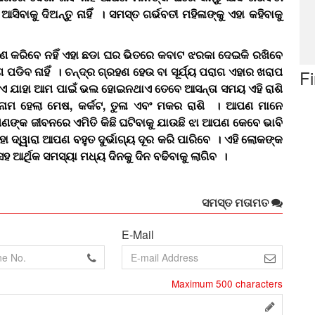
ସିବାକୁ ଦିଅନ୍ତୁ ନାହିଁ । ସମସ୍ତ ଗର୍ଭବତୀ ମହିଳାଙ୍କୁ ଏହା କହିବାକୁ
ରଣ କରିବେ ନହିଁ ଏହା ଛଡା ଘର ଭିତରେ କବାଟ ଝରକା ଦେଇକି ରଖିବେ
 ପଡିବ ନାହିଁ । ଚନ୍ଦ୍ର ଗ୍ରହଣ ହେଉ ବା ସୂର୍ଯ୍ୟ ପରାଗ ଏହାର ଖରାପ
F
ଥାଏ ଯାହା ଆମ ପାଇଁ ଭଲ ହୋଇନଥାଏ ତେବେ ଆସନ୍ତା ସମୟ ଏହି ରାଶି
 ନାମ ହେଲା ମେଷ, କର୍କଟ, ତୁଳା ଏବଂ ମକର ରାଶି । ଆପଣ ମାନେ
ଙ୍କ ଜୀବନରେ ଏମିତି କିଛି ଘଟିବାକୁ ଯାଉଛି ଝା ଆପଣ କେବେ ଭାବି
 ଦ୍ୱାରା ଆପଣ ବହୁତ ଦୁର୍ଭାଗ୍ୟ ଦୂର କରି ପାରିବେ । ଏହି ଲୋକଙ୍କ
ସହ ଆର୍ଥିକ ସମସ୍ୟା ମଧ୍ୟ ଦିନକୁ ଦିନ ବଢିବାକୁ ଲାଗିବ ।
ସମସ୍ତ ମତାମତ
E-Mail
Maximum
500
characters