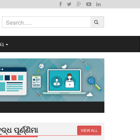
୍ୟ
ୁଦ୍ଧ ପୂର୍ଣ୍ଣିମା
VIEW ALL