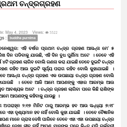
ଷର ପ୍ରଥମ ଚନ୍ଦ୍ରଗ୍ରହଣ
te:
May 4, 2023
Views:
5522
gs :
buddha purnima
ବନେଶ୍ୱର: ଏହି ବର୍ଷର ପ୍ରଥମ ଚନ୍ଦ୍ର ଗ୍ରହଣ ଆସନ୍ତା ମେ’ ୫
ରିଖ ଦିନ ପଡିବାକୁ ଯାଉଛି, ଏହି ଦିନ ବୁଧ ପୁର୍ଣିମା ଅଟେ । ତେବେ ଏହି
୍ଷ ୪ଟି ଗ୍ରହଣ ଲାଗିବ ବୋଲି ଗଣନା କରା ଯାଇଛି ତେବେ ଦୁଇଟି ଚନ୍ଦ୍ର
ରହଣ ରହିବ ଆଉ ଦୁଇଟି ସୂର୍ଯ୍ୟ ପରାଗ ରହିବ ବୋଲି କୁହାଯାଇଛି ।
ବେ ଆସନ୍ତା ଚନ୍ଦ୍ର ଗ୍ରହଣ ଏକ ଉପଛାୟା ଚନ୍ଦ୍ର ଗ୍ରହଣ ବୋଲି
ହାଯାଉଛି । ତେବେ ଆଜି ଆମେ ଆପଣଙ୍କୁ ଏହାର ଆରମ୍ଭ ଆଉ
ୁତ ଆବଶ୍ୟକ ଅଟେ । ଚନ୍ଦ୍ର ଗ୍ରହଣ ଲାଗିବା ପରେ କିଛି ରାଶିଙ୍କ
 ଆମେ ଆପଣଙ୍କୁ କହିବାକୁ ଯାଉଛୁ ।
ଣ ଅପରାହ୍ନ ୨:୧୭ ମିନିଟ ଠାରୁ ଆରମ୍ଭ ହବ ଆଉ ସନ୍ଧ୍ୟା ୭:୧୮
ହା ଦୃଶ୍ୟମାନ ହବ ନାହିଁ ବୋଲି କୁହା ଯାଇଛି । ତେବେ ବୈଜ୍ଞାନିକ
ଆପଣ ମାନେ ଗ୍ରାସ ଦେଖି ପାରିବେ ତେବେ ଏହା ଏହା ଉପଛାୟା ଚନ୍ଦ୍ର
 ଆଖିରେ ଦେଖା ଜୀବ ନାହିଁ ଆପଣ ମାନଙ୍କ ଘରେ କିନ୍ତୁ ଯଦି ଗର୍ଭବତୀ