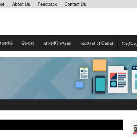
me
About Us
Feedback
Contact Us
ାଜନୀତି
ବିଶେଷ
ରାଜନୀତି ତଡ଼କା
ଯୋଜନା ଓ ବିକାଶ
ଅନ୍ୟାନ
ବ