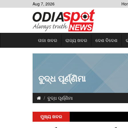
Aug 7, 2026
Ho
ତାଜା ଖବର
ରାଜ୍ୟ ଖବର
ଦେଶ ବିଦେଶ
ର
ବୁଦ୍ଧ ପୂର୍ଣ୍ଣିମା
ବୁଦ୍ଧ ପୂର୍ଣ୍ଣିମା
ମୁଖ୍ୟ ଖବର