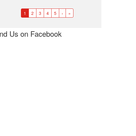
1
2
3
4
5
›
»
ind Us on Facebook