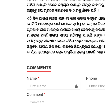
ମହିଳା ଅଛନ୍ତି ତେବେ ବଞ୍ଚାଇ ରଖନ୍ତୁ ତାଙ୍କୁ ବାହାରକୁ ଆ
ଚାହୁଞ୍ଚୁ ଯେ ଗ୍ରହଣ ସମୟରେ ବାହାରକୁ ଯିବେ ନାହିଁ ।
ଏହି ଦିନ ଆପଣ ମାନେ ନୀଳ ବା କଳା ରଙ୍ଗ ବସ୍ତ୍ର ଧା
ଯେମିତି ଆପଣଙ୍କ ଗର୍ଭ ଉପରେ ସୂର୍ଯ୍ୟ ବା ଚନ୍ଦ୍ର କିରଣ
ପ୍ରଭାବ ରାଶି ମାନଙ୍କ ଉପରେ ମଧ୍ୟ ଦେଖିବାକୁ ମିଳି
ମାନଙ୍କ ପାଇଁ ଖରାପ ସମୟ ରହିବାକୁ ଯାଉଛି ତାଙ୍କ
ସମସ୍ତଙ୍କୁ ସାବଧାନ ହୋଇ ରହିବା ବହୁତ ଆବଶ୍ୟକ ଆପଣ
ନଥିବେ, ଆପଣ ନିଜ କଥା ଉପରେ ନିୟନ୍ତ୍ରଣ ରଖନ୍ତୁ ଏହା
କାର୍ଯ୍ୟ କ୍ଷେତ୍ରରେ ବହୁତ ଅସୁବିଧା ହବାକୁ ଯାଉଛି, ଏହା 
COMMENTS
Name
*
Phone
Comment
*