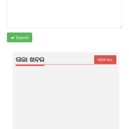
Submit
ତାଜା ଖବର
VIEW ALL