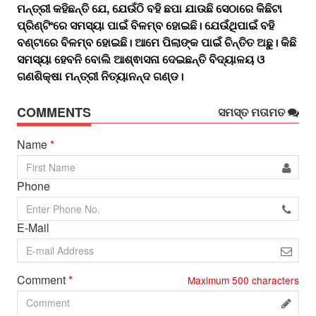
ମନ୍ତ୍ରୀ କହିଛନ୍ତି ଯେ, ଯେଉଁଠି ବହି ଛପା ଯାଉଛି ସେଠାରେ କିଛିଟା
ପ୍ରିଣ୍ଟିଂରେ ସମସ୍ୟା ପାଇଁ ବିଳମ୍ବ ହୋଇଛି। ଯେଉଁଥିପାଇଁ ବହି
ବଣ୍ଟାରେ ବିଳମ୍ବ ହୋଇଛି। ଆମେ ପିଲାଙ୍କ ପାଇଁ ଚିନ୍ତିତ ଅଛୁ। କିଛି
ସମସ୍ୟା ହେବନି ବୋଲି ଆଶ୍ଵାସନା ଦେଇଛନ୍ତି ବିଦ୍ୟାଳୟ ଓ
ଗଣଶିକ୍ଷା ମନ୍ତ୍ରୀ ନିତ୍ୟାନନ୍ଦ ଗଣ୍ଡ।
COMMENTS
ସମସ୍ତ ମତାମତ
Name
*
Phone
E-Mail
Comment
*
Maximum
500
characters