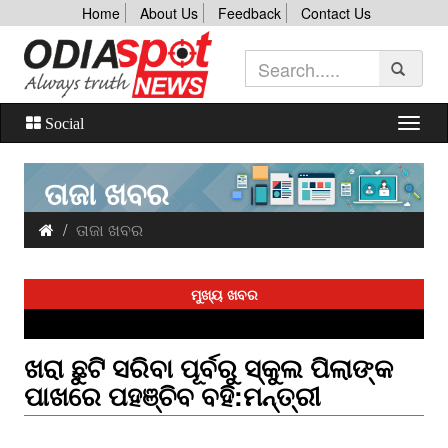
Home
About Us
Feedback
Contact Us
Social
ତାଜା ଖବର
ତାଜା ଖବର
ମୁଖ୍ୟ ଖବର
ଖରା ଛୁଟି ସରିବା ପୂର୍ବରୁ ସ୍କୁଲ ପିଲାଙ୍କ
ପାଖରେ ପହଞ୍ଚିବ ବହି:ମନ୍ତ୍ରୀ