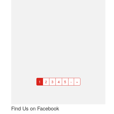
1
2
3
4
5
›
»
Find Us on Facebook