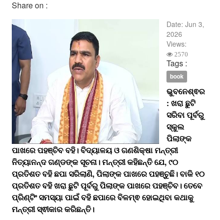
Share on :
Date:
Jun 3,
2026
Views:
2570
Tags :
book
ଭୁବନେଶ୍ଵର
: ଖରା ଛୁଟି
ସରିବା ପୂର୍ବରୁ
ସ୍କୁଲ
ପିଲାଙ୍କ
ପାଖରେ ପହଞ୍ଚିବ ବହି। ବିଦ୍ୟାଳୟ ଓ ଗଣଶିକ୍ଷା ମନ୍ତ୍ରୀ
ନିତ୍ୟାନନ୍ଦ ଗଣ୍ଡଙ୍କ ସୂଚନା। ମନ୍ତ୍ରୀ କହିଛନ୍ତି ଯେ, ୯୦
ପ୍ରତିଶତ ବହି ଛପା ସରିଲାଣି, ପିଲାଙ୍କ ପାଖରେ ପହଞ୍ଚୁଛି। ବାକି ୧୦
ପ୍ରତିଶତ ବହି ଖରା ଛୁଟି ପୂର୍ବରୁ ପିଲାଙ୍କ ପାଖରେ ପହଞ୍ଚିବ। ତେବେ
ପ୍ରିଣ୍ଟିଂ ସମସ୍ୟା ପାଇଁ ବହି ଛପାରେ ବିଳମ୍ଵ ହୋଇଥିବା କଥାକୁ
ମନ୍ତ୍ରୀ ସ୍ଵୀକାର କରିଛନ୍ତି।