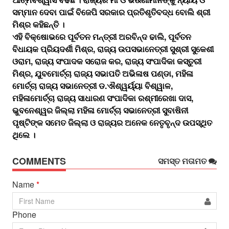
ସମ୍ମାନ ଦେବା ପାଇଁ ବିଜେପି ସରକାର ପ୍ରତିଶୃତିବଦ୍ଧ ବୋଲି ଶ୍ରୀ
ମିଶ୍ର କହିଛନ୍ତି ।
ଏହି ବିକ୍ଷୋଭରେ ପୂର୍ବତନ ମନ୍ତ୍ରୀ ଅରବିନ୍ଦ ଢାଲି, ପୂର୍ବତନ
ବିଧାୟକ ପ୍ରିୟଦର୍ଶୀ ମିଶ୍ର, ରାଜ୍ୟ ଉପସଭାନେତ୍ରୀ ସୁଶ୍ରୀ ସୁକେଶୀ
ଓରାମ, ରାଜ୍ୟ ସଂପାଦକ ସରୋଜ କର, ରାଜ୍ୟ ସଂପାଦିକା କସ୍ତୁରୀ
ମିଶ୍ର, ଯୁବମୋର୍ଚ୍ଚା ରାଜ୍ୟ ସଭାପତି ଅଭିଳାଷ ପଣ୍ଡା, ମହିଳା
ମୋର୍ଚ୍ଚା ରାଜ୍ୟ ସଭାନେତ୍ରୀ ଡ.ଐଶ୍ୱର୍ୟ୍ୟା ବିଶ୍ୱାଳ,
ମହିଳାମୋର୍ଚ୍ଚା ରାଜ୍ୟ ସାଧାରଣ ସଂପାଦିକା ରଶ୍ମୀରେଖା ଦାସ,
ଭୁବନେଶ୍ୱର ଜିଲ୍ଲା ମହିଳା ମୋର୍ଚ୍ଚା ସଭାନେତ୍ରୀ ସୁବାଷିନୀ
ପୃଷ୍ଟିଙ୍କ ସମେତ ଜିଲ୍ଲା ଓ ରାଜ୍ୟର ଅନେକ ନେତୃବୃନ୍ଦ ଉପସ୍ଥିତ
ଥିଲେ ।
COMMENTS
ସମସ୍ତ ମତାମତ
Name
*
Phone