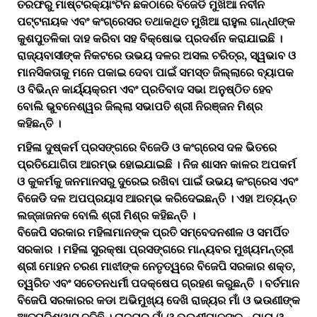
ତରଫରୁ ମାଷ୍ଟରକ୍ୟାଂଟିନ ଛକଠାରେ ବିଜେଡି ମୁଖିଆ ନବୀନ
ପଟ୍ଟନାୟକ ଏବଂ କଂଗ୍ରେସର ତଥାକଥିତ ମୁଖିଆ ରାହୁଲ ଗାନ୍ଧୀଙ୍କ
କୁଶପୁତଳିକା ଦାହ କରିବା ସହ ବିକ୍ଷୋଭ ପ୍ରଦର୍ଶନ କରାଯାଇଛି ।
ରାଜ୍ୟବାସୀଙ୍କ ନିକଟରେ ଉଭୟ ଦଳର ଅସଲ ଚରିତ୍ର, ସ୍ୱଭାବ ଓ
ମାନସିକତାକୁ ମନେ ପକାଇ ଦେବା ପାଇଁ ସମସ୍ତ ଜିଲ୍ଲାରେ ବ୍ୟାପକ
ଓ ବିଭିନ୍ନ କାର୍ୟ୍ୟକ୍ରମ ଏବଂ ପ୍ରତିବାଦ ସଭା ଅନୁଷ୍ଠିତ ହେବ
ବୋଲି ଭୁବନେଶ୍ୱର ଜିଲ୍ଲା ସଭାପତି ଶ୍ରୀ ନିରଞ୍ଜନ ମିଶ୍ର
କହିଛନ୍ତି ।
ମହିଳା ଦୁଷ୍କର୍ମ ପ୍ରସଙ୍ଗରେ ବିଜେଡି ଓ କଂଗ୍ରେସ ଦଳ ଭିତରେ
ପ୍ରତିଯୋଗିତା ଆରମ୍ଭ ହୋଇଯାଇଛି । ନିଜ ଶାସନ କାଳର ଅପକର୍ମ
ଓ କୁକର୍ମକୁ ଜନମାନସରୁ ଦୁରେଇ ରଖିବା ପାଇଁ ଉଭୟ କଂଗ୍ରେସ ଏବଂ
ବିଜେଡି ଦଳ ଅପପ୍ରୟାସ ଆରମ୍ଭ କରିଦେଇଛନ୍ତି । ଏହା ଅତ୍ୟନ୍ତ
ଲଜ୍ଜାଜନକ ବୋଲି ଶ୍ରୀ ମିଶ୍ର କହିଛନ୍ତି ।
ବିଜେପି ସରକାର ମହିଳାମାନଙ୍କ ପ୍ରତି ସମ୍ବେଦନଶୀଳ ଓ ସମର୍ପିତ
ସରକାର । ମହିଳା ସୁରକ୍ଷା ପ୍ରସଙ୍ଗରେ ମାନ୍ୟବର ମୁଖ୍ୟମନ୍ତ୍ରୀ
ଶ୍ରୀ ମୋହନ ଚରଣ ମାଝୀଙ୍କ ନେତୃତ୍ୱରେ ବିଜେପି ସରକାର ଶକ୍ତ,
ତ୍ୱରିତ ଏବଂ ସଚେତନଧର୍ମୀ ପଦକ୍ଷେପ ଗ୍ରହଣ କରୁଛନ୍ତି । ବର୍ତମାନ
ବିଜେପି ସରକାରର କଡା ଅଭିମୁଖ୍ୟ ଦେଖି ରାଜ୍ୟର ମାଁ ଓ ଭଉଣୀଙ୍କ
ଆତ୍ମବିଶ୍ୱାସ ବଢିଛି । ରାଜ୍ୟର ମାଁ ଓ ଭଉଣୀମାନଙ୍କୁ ନ୍ୟାୟ ଓ