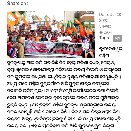
Share on :
Date:
Jul 30,
2025
Views:
2954
Tags :
bjd
ଭୁବନେଶ୍ୱର:
ମହିଳା
ସୁରକ୍ଷାକୁ ଆଳ କରି ଗତ କିଛି ଦିନ ହେଲା ଓଡିଶା ବନ୍ଦ, ଘେରାଓ,
କ୍ୟାଣ୍ଡେଲ ଶୋଭାଯାତ୍ରା ଜରିଆରେ ଉଭୟ ବିଜେଡି ଓ କଂଗ୍ରେସ
ଦଳ କୁମ୍ଭୀର କାନ୍ଦଣା କାନ୍ଦିବାର ଦୃଶ୍ୟ ଓଡିଶାବାସୀ ଦେଖୁଛନ୍ତି ।
ଅନ୍ୟ ପଟେ ମହିଳା ଦୁଷ୍କର୍ମରେ ଅଭିଯୁକ୍ତ ଛାତ୍ର କଂଗ୍ରେସ
ସଭାପତି ଉଦିତ୍ ପ୍ରଧାନ ଏବଂ ବିଏମ୍‌ସି କର୍ପୋରେଟର ତଥା ବିଜେଡି
ନେତା ଅମରେଶ ଜେନାଙ୍କ କ୍ଷେତ୍ରରେ ଉଭୟ ଦଳର ମୁଖିଆଙ୍କ
ତୁଣ୍ଡି ବନ୍ଦ । ବାସ୍ତବରେ ମହିଳା ସୁରକ୍ଷା ପ୍ରସଙ୍ଗରେ ଉଭୟ
ଦଳର ଦୋମୁହାଁ ନୀତି ପଦାରେ ପଡିଛି । ନିଜ ଅସଲ ଚିତ୍ର ଧରାପଡିବା
ଭୟରେ ଅତ୍ୟନ୍ତ ନିମ୍ନସ୍ତରକୁ ଯିବା ପାଇଁ ମଧ୍ୟ ପଛାଉ ନାହାନ୍ତି
ଉଭୟ ଦଳ । ଏହାର ପ୍ରତିବାଦ କରି ଆଜି ଭୁବନେଶ୍ୱର ଜିଲ୍ଲା