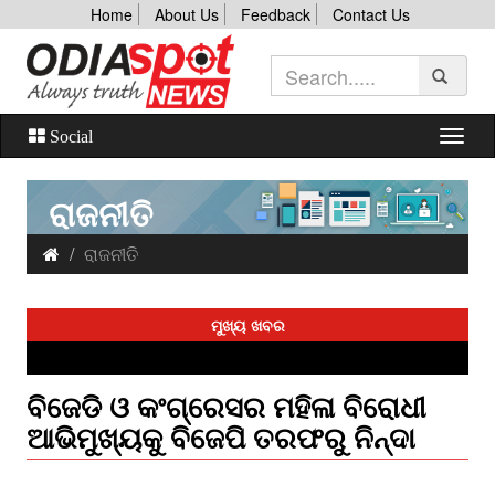
Home
About Us
Feedback
Contact Us
Social
ରାଜନୀତି
ରାଜନୀତି
ମୁଖ୍ୟ ଖବର
ବିଜେଡି ଓ କଂଗ୍ରେସର ମହିଳା ବିରୋଧୀ
ଆଭିମୁଖ୍ୟକୁ ବିଜେପି ତରଫରୁ ନିନ୍ଦା