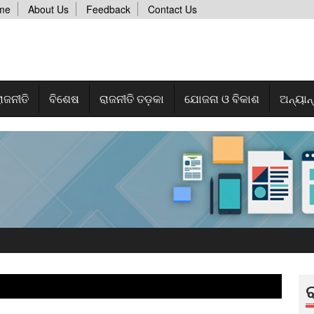
me
About Us
Feedback
Contact Us
ାଜନୀତି
ବିଶେଷ
ରାଜନୀତି ତଡ଼କା
ଯୋଜନା ଓ ବିକାଶ
ଅନ୍ୟାନ
ର