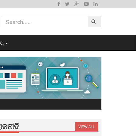
୍ୟ
ାଜନୀତି
VIEW ALL