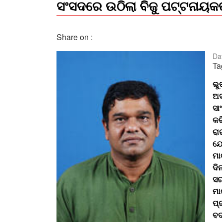
ସଂସଦରେ ଉଠିଲା ବିଜୁ ପଟ୍ଟନାୟକ
Share on :
Da
Ta
ଭୁ
ଅସ
ସା
କର
ରା
ଯେ
ମା
ଦି
ସର
ମା
ପ୍
ବଦ