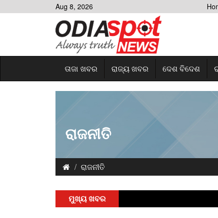
Aug 8, 2026
Ho
ତାଜା ଖବର
ରାଜ୍ୟ ଖବର
ଦେଶ ବିଦେଶ
ର
ରାଜନୀତି
ରାଜନୀତି
ମୁଖ୍ୟ ଖବର