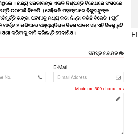
ିଥିଲେ । ରାଜ୍ୟ ସରକାରଙ୍କ ଏଭଳି ନିଷ୍ପତ୍ତି ବିରୋଧରେ ସଂସଦରେ
ତ୍ତି ଉଠାଇଛି ବିଜେଡି । ସେହିଭଳି ମହାଙ୍ଗାରେ ବିଜୁବାବୁଙ୍କ
ରତିମୂର୍ତ୍ତି ଭଙ୍ଗା ଘଟଣାକୁ ମଧ୍ୟ କଡା ନିନ୍ଦା କରିଛି ବିଜେଡି । ପୂର୍ବ
ି ମାର୍ଚ୍ଚ ୫ ତାରିଖରେ ପଞ୍ଚାୟତିରାଜ ଦିବସ ପାଳନ ସହ ଏହି ଦିନକୁ ଛୁଟି
F
ଷଣା କରିବାକୁ ଦାବି କରିଛନ୍ତି ଦେବାଶିଷ।
ସମସ୍ତ ମତାମତ
E-Mail
Maximum
500
characters