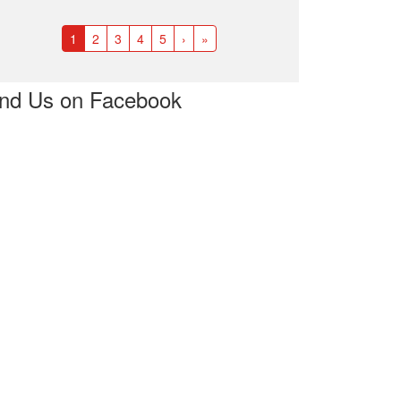
1
2
3
4
5
›
»
ind Us on Facebook