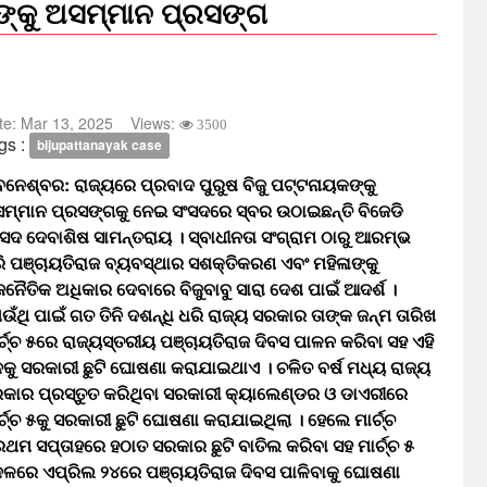
ଙ୍କୁ ଅସମ୍ମାନ ପ୍ରସଙ୍ଗ
te:
Mar 13, 2025
Views:
3500
gs :
bijupattanayak case
ବନେଶ୍ବର: ରାଜ୍ୟରେ ପ୍ରବାଦ ପୁରୁଷ ବିଜୁ ପଟ୍ଟନାୟକଙ୍କୁ
ମ୍ମାନ ପ୍ରସଙ୍ଗକୁ ନେଇ ସଂସଦରେ ସ୍ବର ଉଠାଇଛନ୍ତି ବିଜେଡି
ଂସଦ ଦେବାଶିଷ ସାମନ୍ତରାୟ । ସ୍ବାଧୀନତା ସଂଗ୍ରାମ ଠାରୁ ଆରମ୍ଭ
ି ପଞ୍ଚାୟତିରାଜ ବ୍ୟବସ୍ଥାର ସଶକ୍ତିକରଣ ଏବଂ ମହିଳାଙ୍କୁ
ଜନୈତିକ ଅଧିକାର ଦେବାରେ ବିଜୁବାବୁ ସାରା ଦେଶ ପାଇଁ ଆଦର୍ଶ ।
ଉଁଥି ପାଇଁ ଗତ ତିନି ଦଶନ୍ଧି ଧରି ରାଜ୍ୟ ସରକାର ତାଙ୍କ ଜନ୍ମ ତାରିଖ
ର୍ଚ୍ଚ ୫ରେ ରାଜ୍ୟସ୍ତରୀୟ ପଞ୍ଚାୟତିରାଜ ଦିବସ ପାଳନ କରିବା ସହ ଏହି
ନକୁ ସରକାରୀ ଛୁଟି ଘୋଷଣା କରାଯାଇଥାଏ । ଚଳିତ ବର୍ଷ ମଧ୍ୟ ରାଜ୍ୟ
କାର ପ୍ରସ୍ତୁତ କରିଥିବା ସରକାରୀ କ୍ୟାଲେଣ୍ଡର ଓ ଡାଏରୀରେ
ର୍ଚ୍ଚ ୫କୁ ସରକାରୀ ଛୁଟି ଘୋଷଣା କରାଯାଇଥିଲା । ହେଲେ ମାର୍ଚ୍ଚ
ରଥମ ସପ୍ତାହରେ ହଠାତ ସରକାର ଛୁଟି ବାତିଲ କରିବା ସହ ମାର୍ଚ୍ଚ ୫
ଳରେ ଏପ୍ରିଲ ୨୪ରେ ପଞ୍ଚାୟତିରାଜ ଦିବସ ପାଳିବାକୁ ଘୋଷଣା