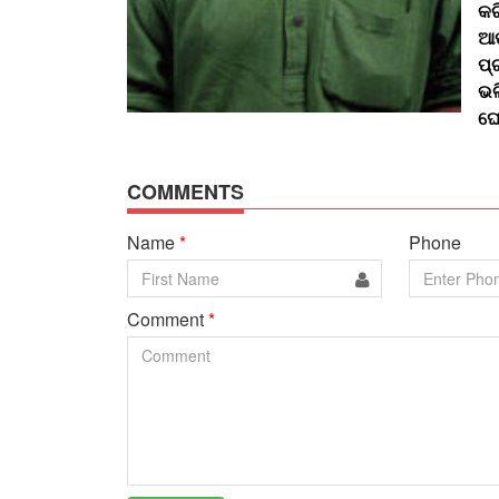
କର
ଆପ
ପ୍
ଭଳ
ଘୋ
COMMENTS
Name
*
Phone
Comment
*