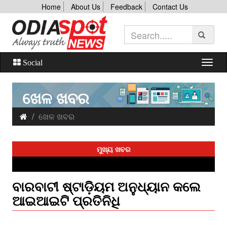
Home
About Us
Feedback
Contact Us
Social
ଖେଳ ଖବର
ଖେଳ ଖବର
ମୁଖ୍ୟ ଖବର
ବାରବାଟୀ ଷ୍ଟାଡ଼ିୟମ ଅନୁଧ୍ୟାନ କଲେ
ଆଇଆଇଟି ପ୍ରତିନିଧି