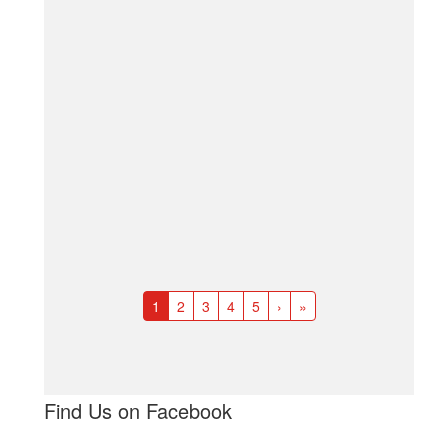
1
2
3
4
5
›
»
Find Us on Facebook