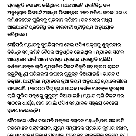
ପ୍ରସ୍ତୁତି ତଦାରଖ କରିଥିଲେ। ଆଇଆଇଟି ପ୍ରତିନିଧି ଦଳ
ଅନୁଧ୍ୟାନ ରିପୋର୍ଟ ଆସନ୍ତା ଡିସେମ୍ବର ୬ରେ ଓଡ଼ିଶା ସରକ​‌ାର ଓ
କମିଶନରେଟ ପୁଲିସକୁ ପ୍ରଦାନ କରିବେ। ଗତ ୨୧ରେ ମଧ୍ୟ
ଆଇଆଇଟି ପ୍ରତିନିଧି ଦଳ ବାରବାଟୀ ଷ୍ଟାଡ଼ିୟମ ଅନୁଧ୍ୟାନ
କରିଥିଲେ।
ସେହିପରି ମ୍ୟାଚକୁ ସୁପରିଚାଳନା ନେଇ ଓସିଏ ପକ୍ଷରୁ ଶୁକ୍ରବାର
ବିଭିନ୍ନ ସବ୍‌ କମିଟି ବୈଠକ ଅନୁଷ୍ଠିତ ହୋଇଥିଲା। ମ୍ୟାଚର ସଫଳ
ଆୟୋଜନ ପାଇଁ ଆମେ ସମସ୍ତ ପ୍ରକାର ପ୍ରସ୍ତୁୁତି ଚାଲିଛି।
ଦର୍ଶକମାନଙ୍କ ଲାଗି ଶୃଙ୍ଖଳିତ ଟିକଟ ବିକ୍ରି ସହ ଫ୍ଲଡ ଲାଇଟ
ତ୍ରୁଟିଶୂନ୍ୟ ପରିଚାଳନା ଉପରେ ଗୁରୁତ୍ବ ଦିଆଯାଇଛି। ଭାରତ ଓ
ଦକ୍ଷିଣ ଆଫ୍ରିକା ମ୍ୟାଚରେ ନୂଆ ନିୟମ ଅନୁଯାୟୀ ଗ୍ୟାଲେରୀରେ
ପାଖାପାଖି । ୩୦୦୦ ସିଟ୍‌ ହ୍ରାସ ପାଇବ। ଦର୍ଶକ ମାନଙ୍କ ସୁରକ୍ଷା
ଲାଗି ପୁଲିସ ପକ୍ଷରୁ ଗୁରୁତ୍ବ ଦିଆଯାଇଛି। ମ୍ୟାଚ ଲାଗି ଟିକଟ ଦର
୩୦ରେ ଧାର୍ୟ୍ୟ ହେବ ବୋଲି ଓସିଏ ସମ୍ପାଦକ ସଞ୍ଜୟ ବେହେରା
ସୂଚନା ଦେଇଛନ୍ତି।
ବୈଠକରେ ଓସିଏ ସଭାପତି ପଙ୍କଜ ଲୋଚନ ମହାନ୍ତି,ଉପ ସଭାପତି
ଜଗମୋହନ ପଟ୍ଟନାୟକ, ଯୁଗ୍ମ ସମ୍ପାଦକ ପ୍ରଭାତ କୁମାର ଭୋଳ,
କୋଷାଧ୍ୟକ୍ଷ ବିକାଶ ପ୍ରଧାନ, ଆପେକ୍ସ କାଉନସିଲ ସଦସ୍ୟ ତଥା