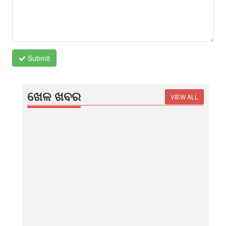
Submit
ଖେଳ ଖବର
VIEW ALL