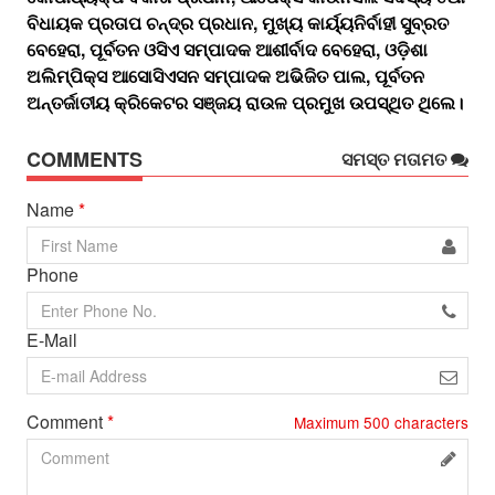
ବିଧାୟକ ପ୍ରତାପ ଚନ୍ଦ୍ର ପ୍ରଧାନ, ମୁଖ୍ୟ କାର୍ୟ୍ୟନିର୍ବାହୀ ସୁବ୍ରତ
ବେହେରା, ପୂର୍ବତନ ଓସିଏ ସମ୍ପାଦକ ଆଶୀର୍ବାଦ ବେହେରା, ଓଡ଼ିଶା
ଅଲିମ୍ପିକ୍‌ସ ଆସୋସିଏସନ ସମ୍ପାଦକ ଅଭିଜିତ ପାଲ, ପୂର୍ବତନ
ଅନ୍ତର୍ଜାତୀୟ କ୍ରିକେଟର ସଞ୍ଜୟ ରାଉଳ ପ୍ରମୁଖ ଉପସ୍ଥିତ ଥିଲେ।
COMMENTS
ସମସ୍ତ ମତାମତ
Name
*
Phone
E-Mail
Comment
*
Maximum
500
characters