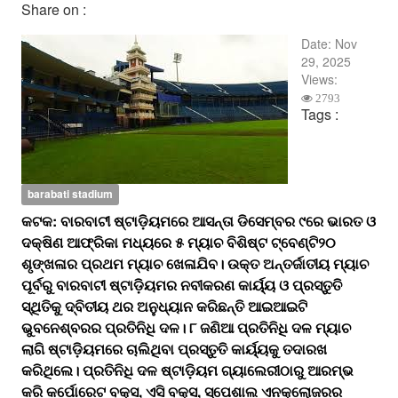
Share on :
Date:
Nov
29, 2025
Views:
2793
Tags :
barabati stadium
କଟକ: ବାରବାଟୀ ଷ୍ଟାଡ଼ିୟମରେ ଆସନ୍ତା ଡିସେମ୍ବର ୯ରେ ଭାରତ ଓ
ଦକ୍ଷିଣ ଆଫ୍ରିକା ମଧ୍ୟରେ ୫ ମ୍ୟାଚ ବିଶିଷ୍ଟ ଟ୍ବେଣ୍ଟି୨୦
ଶୃଙ୍ଖଳାର ପ୍ରଥମ ମ୍ୟାଚ ଖେଳାଯିବ। ଉକ୍ତ ଅନ୍ତର୍ଜାତୀୟ ମ୍ୟାଚ
ପୂର୍ବରୁ ବାରବାଟୀ ଷ୍ଟାଡ଼ିୟମର ନବୀକରଣ କାର୍ୟ୍ୟ ଓ ପ୍ରସ୍ତୁତି
ସ୍ଥିତିକୁ ଦ୍ବିତୀୟ ଥର ଅନୁଧ୍ୟାନ କରିଛନ୍ତି ଆଇଆଇଟି
ଭୁବନେଶ୍ବରର ପ୍ରତିନିଧି ଦଳ। ୮ ଜଣିଆ ପ୍ରତିନିଧି ଦଳ ମ୍ୟାଚ
ଲାଗି ଷ୍ଟାଡ଼ିୟମରେ ଚାଲିଥିବା ପ୍ରସ୍ତୁତି କାର୍ୟ୍ୟକୁ ତଦାରଖ
କରିଥିଲେ। ପ୍ରତିନିଧି ଦଳ ଷ୍ଟାଡ଼ିୟମ ଗ୍ୟାଲେରୀଠାରୁ ଆରମ୍ଭ
କରି କର୍ପୋରେଟ ବକ୍ସ, ଏସି ବକ୍ସ, ସ୍ପେଶାଲ ଏନକ୍ଲୋଜରର