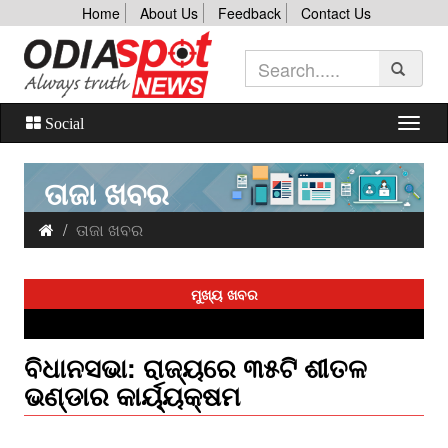
Home
About Us
Feedback
Contact Us
Social
ତାଜା ଖବର
ତାଜା ଖବର
ମୁଖ୍ୟ ଖବର
ବିଧାନସଭା: ରାଜ୍ୟରେ ୩୫ଟି ଶୀତଳ
ଭଣ୍ଡାର କାର୍ୟ୍ୟକ୍ଷମ