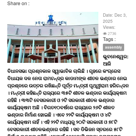
Share on :
Date:
Dec 3,
2025
Views:
2736
Tags :
assembly
ଭୁବନେଶ୍ୱର:
ଆଜି
ବିଧାନସଭା ପ୍ରଶ୍ନକାଳ ସ୍ୱାଭାବିକ ଚାଲିଛି । ଗୃହରେ କଂଗ୍ରେସ
ବିଧାୟକ ଦଳ ନେତା ରାମଚନ୍ଦ୍ର କାଡାମଙ୍କ ଶୀତଳ ଭଣ୍ଡାର ନେଇ
ପ୍ରଶ୍ନରେ ଉତ୍ତର ରଖିଛନ୍ତି ପୂର୍ତ୍ତ ମନ୍ତ୍ରୀ ପୃଥ୍ୱୀରାମ ହରିଚନ୍ଦନ
। ମନ୍ତ୍ରୀ କହିଛନ୍ତି ରାଜ୍ୟରେ ୩୫ଟି ଶୀତଳ ଭଣ୍ଡାର କାର୍ୟ୍ୟକ୍ଷମ
ରହିଛି । ୩୩ଟି ବେସରକାରୀ ଓ ୨ଟି ସରକାରୀ ଶୀତଳ ଭଣ୍‌ଡାର
କାର୍ୟ୍ୟକ୍ଷମ ଅଛି । ବିଗତ୧୦ବର୍ଷରେ ରାଜ୍ୟରେ ୨୬ଟି ଶୀଳତ
ଭଣ୍ଡାର ନିର୍ମାଣ ହୋଇଛି । ଏବେ ୨୨ଟି କାର୍ୟ୍ୟକ୍ଷମ ଓ ୪ଟି
କାର୍ୟ୍ୟକ୍ଷମ ନାହିଁ । ଏହି ୨୨ଟି ମଧ୍ୟରୁ ୨୦ଟି ସରକାରୀ ଓ ୭୮ଟି
ବେସରକାରୀ ଶୀତଳଭଣ୍ଡାର ରହିଛି । ସବ ଡିଭିଜନ ସ୍ତରରେ ୫୮ଟି