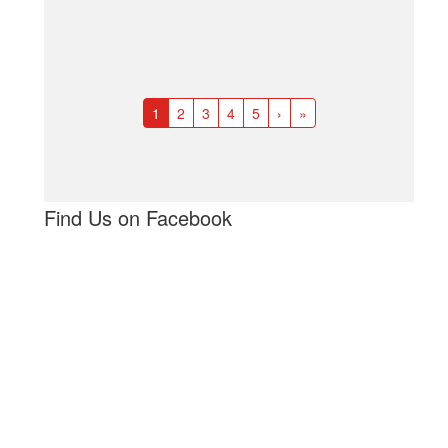
1
2
3
4
5
›
»
Find Us on Facebook