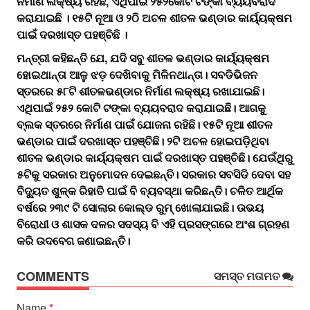
ନିର୍ମାଣ ଲକ୍ଷ୍ୟ ରହିଛି, ଏଥିପାଇଁ ୨୫୨କୋଟି ଟଙ୍କା ବ୍ୟୟବରାଦ
କରାଯାଇଛି । ୧୫ଟି ନୂଆ ଓ ୨ଠି ଅଚଳ ଶୀତଳ ଭଣ୍ଡାର କାର୍ୟ୍ୟକ୍ଷମ
ପାଇଁ ଦରଖାସ୍ତ ପହଞ୍ଚିଛି ।
ମନ୍ତ୍ରୀ କହିଛନ୍ତି ଯେ, ଯଦି ସବୁ ଶୀତଳ ଭଣ୍ଡାର କାର୍ୟ୍ୟକ୍ଷମ
ହୋଇଥାନ୍ତା ଆଳୁ ଝଡ଼ ଦେଖିବାକୁ ମିଳିନଥାନ୍ତା। ସବଡିଭିଜନ
ସ୍ତରରେ ୫୮ଟି ଶୀତଳଭଣ୍ଡାର ନିର୍ମାଣ ଲକ୍ଷ୍ୟ ରଖାଯାଇଛି।
ଏଥିପାଇଁ ୨୫୨ କୋଟି ଟଙ୍କା ବ୍ୟୟବରାଦ କରାଯାଇଛି। ଆଗକୁ
ବ୍ଲକ ସ୍ତରରେ ନିର୍ମାଣ ପାଇଁ ଯୋଜନା ରହିଛି। ୧୫ଟି ନୂଆ ଶୀତଳ
ଭଣ୍ଡାର ପାଇଁ ଦରଖାସ୍ତ ପହଞ୍ଚିଛି। ୨ଟି ଅଚଳ ହୋଇପଡ଼ିଥିବା
ଶୀତଳ ଭଣ୍ଡାର କାର୍ୟ୍ୟକ୍ଷମ ପାଇଁ ଦରଖାସ୍ତ ପହଞ୍ଚିଛି। ଯେଉଁଥିରୁ
୫ଟିକୁ ସରକାର ଅନୁମୋଦନ ଦେଇଛନ୍ତି। ସରକାର ସବସିଡି ଦେବା ସହ
ବିଦ୍ୟୁତ ଶୁଳ୍କ ରିହାତି ପାଇଁ ବି ବ୍ୟବସ୍ଥା କରିଛନ୍ତି। ଚଳିତ ଆର୍ଥିକ
ବର୍ଷରେ ୨୩୯ ଟି ସୋଲାର କୋଲ୍ଡ ରୁମ୍ ଖୋଲାଯାଇଛି। ଉଭୟ
ବିରୋଧୀ ଓ ଶାସକ ଦଳର ସଦସ୍ୟ ବି ଏହି ପ୍ରସଙ୍ଗରେ ଅଂଶ ଗ୍ରହଣ
କରି ଉଦବେଗ ଜଣାଇଛନ୍ତି।
COMMENTS
ସମସ୍ତ ମତାମତ
Name
*