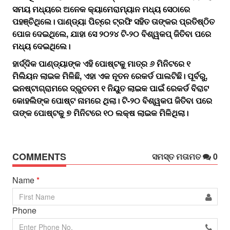
ସମୟ ମଧ୍ୟରେ ଅନେକ କ୍ୟାମେରାମ୍ୟାନ ମଧ୍ୟ ସେଠାରେ
ପହଞ୍ଚିଥିଲେ। ପାଣ୍ଡ୍ୟା ପିଚ୍‌ରେ ଟ୍ରଫି ସହିତ ତାଙ୍କର ପ୍ରତିଷ୍ଠିତ
ପୋଜ ଦେଇଥିଲେ, ଯାହା ସେ ୨୦୨୪ ଟି-୨୦ ବିଶ୍ୱକପ୍‌ ଜିତିବା ପରେ
ମଧ୍ୟ ଦେଇଥିଲେ।
ହାର୍ଦ୍ଦିକ ପାଣ୍ଡ୍ୟାଙ୍କ ଏହି ପୋଷ୍ଟକୁ ମାତ୍ର ୬ ମିନିଟରେ ୧
ମିଲିୟନ ଲାଇକ ମିଳିଛି, ଏହା ଏକ ନୂତନ ରେକର୍ଡ ପାଲଟିଛି। ପୂର୍ବରୁ,
ଇନଷ୍ଟାଗ୍ରାମରେ ଦ୍ରୁତତମ ୧ ନିୟୁତ ଲାଇକ ପାଇଁ ରେକର୍ଡ ବିରାଟ
କୋହଲିଙ୍କ ପୋଷ୍ଟ ନାମରେ ଥିଲା। ଟି-୨୦ ବିଶ୍ୱକପ ଜିତିବା ପରେ
ତାଙ୍କ ପୋଷ୍ଟକୁ ୭ ମିନିଟରେ ୧୦ ଲକ୍ଷ ଲାଇକ ମିଳିଥିଲା।
COMMENTS
ସମସ୍ତ ମତାମତ
0
Name
*
Phone