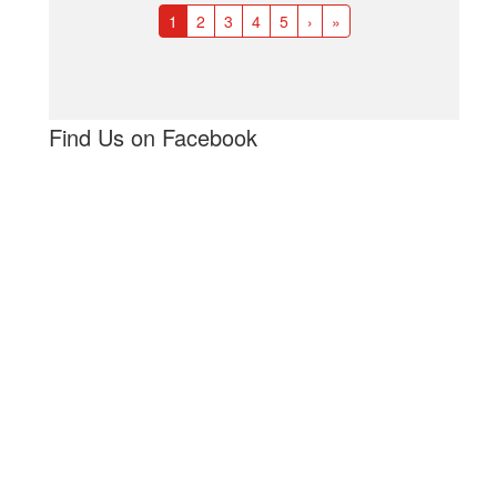
1
2
3
4
5
›
»
Find Us on Facebook