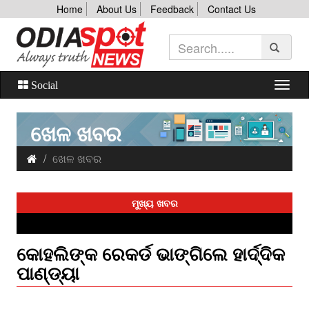
Home
About Us
Feedback
Contact Us
Social
ଖେଳ ଖବର
ଖେଳ ଖବର
ମୁଖ୍ୟ ଖବର
କୋହଲିଙ୍କ ରେକର୍ଡ ଭାଙ୍ଗିଲେ ହାର୍ଦ୍ଦିକ
ପାଣ୍ଡ୍ୟା