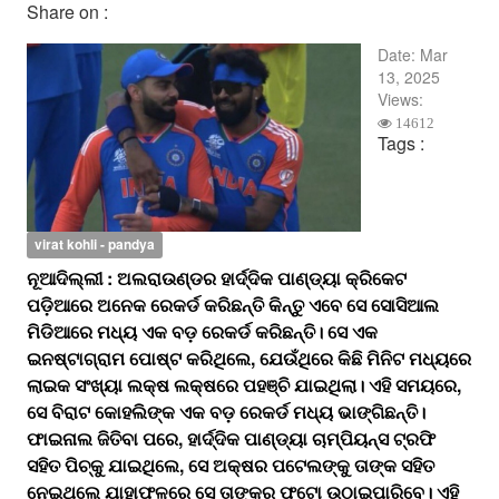
Share on :
Date:
Mar
13, 2025
Views:
14612
Tags :
virat kohli - pandya
ନୂଆଦିଲ୍ଲୀ : ଅଲରାଉଣ୍ଡର ହାର୍ଦ୍ଦିକ ପାଣ୍ଡ୍ୟା କ୍ରିକେଟ
ପଡ଼ିଆରେ ଅନେକ ରେକର୍ଡ କରିଛନ୍ତି କିନ୍ତୁ ଏବେ ସେ ସୋସିଆଲ
ମିଡିଆରେ ମଧ୍ୟ ଏକ ବଡ଼ ରେକର୍ଡ କରିଛନ୍ତି। ସେ ଏକ
ଇନଷ୍ଟାଗ୍ରାମ ପୋଷ୍ଟ କରିଥିଲେ, ଯେଉଁଥିରେ କିଛି ମିନିଟ ମଧ୍ୟରେ
ଲାଇକ ସଂଖ୍ୟା ଲକ୍ଷ ଲକ୍ଷରେ ପହଞ୍ଚି ଯାଇଥିଲା। ଏହି ସମୟରେ,
ସେ ବିରାଟ କୋହଲିଙ୍କ ଏକ ବଡ଼ ରେକର୍ଡ ମଧ୍ୟ ଭାଙ୍ଗିଛନ୍ତି।
ଫାଇନାଲ ଜିତିବା ପରେ, ହାର୍ଦ୍ଦିକ ପାଣ୍ଡ୍ୟା ଚାମ୍ପିୟନ୍ସ ଟ୍ରଫି
ସହିତ ପିଚ୍‌କୁ ଯାଇଥିଲେ, ସେ ଅକ୍ଷର ପଟେଲଙ୍କୁ ତାଙ୍କ ସହିତ
ନେଇଥିଲେ ଯାହାଫଳରେ ସେ ତାଙ୍କର ଫଟୋ ଉଠାଇପାରିବେ। ଏହି