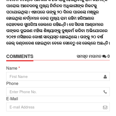
ପାରୋଲ ଆବେଦନକୁ ମୁଖ୍ୟ ନିର୍ବାଚନ ଅଧିକାରୀଙ୍କ ନିକଟକୁ
ପଠାଯାଇଥିଲା। ଏହାପରେ ତାଙ୍କୁ ୨୦ ଦିନର ପାରଲୋ ମଞ୍ଜୁର
ହୋଇଥିଲା।ବର୍ତ୍ତମାନ ଡେରା ମୁଖ୍ୟ ରାମ ରହିମ ହରିଆଣାର
ରୋହତକର ସୁନାରିଆ ଜେଲରେ ରହିଛନ୍ତି। ସେ ସିରସା ଆଶ୍ରମରେ
ତାଙ୍କର ଦୁଇଜଣ ମହିଳା ଶିଷ୍ୟାଙ୍କୁ ଦୁଷ୍କର୍ମ କରିବା ଅଭିଯୋଗରେ
୨୦୧୭ ମସିହାରେ ଦୋଷୀ ସାବ୍ୟସ୍ତ ହୋଇଥିଲେ। ତାଙ୍କୁ ୨୦ ବର୍ଷ
ଜେଲ୍ ଦଣ୍ଡାଦେଶ ହୋଇଥିବା ବେଳେ ସେବେଠୁ ସେ ଜେଲ୍‌ରେ ଅଛନ୍ତି।
COMMENTS
ସମସ୍ତ ମତାମତ
0
Name
*
Phone
E-Mail