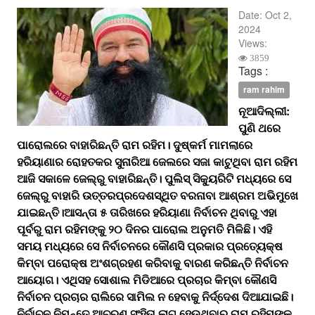
Date:
Oct 2,
2024
Views:
3859
Tags :
ram rahim
ନୂଆଦିଲ୍ଲୀ:
ପୁଣି ଥରେ
ପାରୋଲରେ ବାହାରିଛନ୍ତି ରାମ ରହିମ। ଦୁଷ୍କର୍ମ ମାମଲାରେ
ହରିୟାଣାର ରୋହତକର ସୁନାରିଆ ଜେଲରେ ସଜା କାଟୁଥିବା ରାମ ରହିମ
ଆଜି ସକାଳେ ଜେଲ୍‌ରୁ ବାହାରିଛନ୍ତି। ପୁଲିସ୍‌ ସିକ୍ୟୁରିଟି ମଧ୍ୟରେ ସେ
ଜେଲ୍‌ରୁ ବାହାରି ଉତ୍ତରପ୍ରଦେଶସ୍ଥିତ ବରନାବା ଆଶ୍ରମ ଅଭିମୁଖେ
ଯାଇଛନ୍ତି।ଆସନ୍ତା ୫ ତାରିଖରେ ହରିୟାଣା ନିର୍ବାଚନ ଥିବାରୁ ଏହା
ପୂର୍ବରୁ ରାମ ରହିମଙ୍କୁ ୨୦ ଦିନର ପାରୋଲ ଅନୁମତି ମିଳିଛି। ଏହି
ସମୟ ମଧ୍ୟରେ ସେ ନିର୍ବାଚନରେ କୌଣସି ପ୍ରକାର ପ୍ରତ୍ୟେକ୍ଷ
କିମ୍ବା ପରୋକ୍ଷ ଅଂଶଗ୍ରହଣ କରିବାକୁ ବାରଣ କରିଛନ୍ତି ନିର୍ବାଚନ
ଆୟୋଗ। ଏଥିସହ ସୋଶାଲ ମିଡିଆରେ ପ୍ରଚାର କିମ୍ବା କୌଣସି
ନିର୍ବାଚନ ପ୍ରଚାର ରାଲିରେ ସାମିଲ ନ ହେବାକୁ ନିର୍ଦ୍ଦେଶ ଦିଆଯାଇଛି।
ନିର୍ବାଚନ ନିମନ୍ତେ ଆଚରଣ ସଂହିତା ଲାଗୁ ହେଉଥିବାରୁ ରାମ ରହିମଙ୍କ