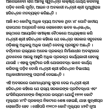
ଆଗେଇନେବା ଲାଗି ଆମକୁ ସ୍ୱତନ୍ତ୍ର ଲକ୍ଷ୍ୟ ଧାର୍ଯ୍ୟ କରିବାକୁ
ପଡ଼ିବ ବୋଲି ପୂର୍ତ୍ତ, ଆଇନ ଓ ଅବକାରୀ ମନ୍ତ୍ରୀ ଶ୍ରୀ ପୃଥ୍ୱୀରାଜ
ହରିଚନ୍ଦନ ମତବ୍ୟକ୍ତ କରିଛନ୍ତି ।
ଆଜି ୫୦ କୋଟିରୁ ଅଧିକ ବ୍ୟୟ ଅଟକଳ ଥିବା ୪୮ ଗୋଟି ଜାତୀୟ
ରାଜପଥର ଅଗ୍ରଗତି ନେଇ ଲୋକସେବା ଭବନ କନ୍‌ଭେନ୍‌ସନ୍‌
ହଲ୍‌ଠାରେ ଆୟୋଜିତ ସମୀକ୍ଷା ବୈଠକରେ ଅଧ୍ୟକ୍ଷତା କରି
ମନ୍ତ୍ରୀ ଶ୍ରୀ ହରିଚନ୍ଦନ କହିଲେ ଯେ କେନ୍ଦ୍ର ସରକାର ସବୁବେଳେ
ଓଡ଼ିଶାକୁ ଅଧିକରୁ ଅଧିକ ପାଣ୍ଠି ଦେବାକୁ ପ୍ରସ୍ତୁତ ଅଛନ୍ତି ।
ବର୍ତ୍ତମାନ ରାଜ୍ୟରେ ଅନେକ ପ୍ରକଳ୍ପ ନିର୍ମାଣାଧୀନ ଅବସ୍ଥାରେ
ଥିବାବେଳେ ଆଗକୁ ଆହୁରି ଅଧିକ ପ୍ରକଳ୍ପ କାର୍ଯ୍ୟକାରୀ ହେବାକୁ
ଯାଉଛି । ଏହାକୁ ଦୃଷ୍ଟିରେ ରଖି ଯୋଜନାବଦ୍ଧ ଭାବେ କାର୍ଯ୍ୟ
କରିବାକୁ ପଡ଼ିବ ବୋଲି ମନ୍ତ୍ରୀ ଶ୍ରୀ ହରିଚନ୍ଦନ ବିଭାଗୀୟ
ଅଧିକାରୀମାନଙ୍କୁ ପରାମର୍ଶ ଦେଇଛନ୍ତି ।
ଏହି ଅବସରରେ ଗଣମାଧ୍ୟମକୁ ସୂଚନା ଦେଇ ମନ୍ତ୍ରୀ ଶ୍ରୀ
ହରିଚନ୍ଦନ କହିଲେ ଯେ ରାଜ୍ୟ ସରକାରଙ୍କ ପ୍ରତିବଦ୍ଧତା ଏବଂ
ଇଂଜିନିୟରମାନଙ୍କ ନିଷ୍ଠାପର ଉଦ୍ୟମ ଯୋଗୁଁ ୧୭୨୧ କୋଟି
ମୂଲ୍ୟର ୪୯ଟି ପ୍ରକଳ୍ପ ନିକଟରେ ଶେଷ ହୋଇଛି, ଯାହା ଖୁବ୍‌ଶୀଘ୍ର
ଲୋକାର୍ପିତ ହେବ । ସେହିପରି ୧୨୧୦୨ କୋଟି ମୂଲ୍ୟର ୪୭ଟି ନୂଆ