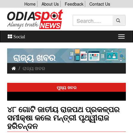
Home
About Us
Feedback
Contact Us
Social
ରାଜ୍ୟ ଖବର
ରାଜ୍ୟ ଖବର
ମୁଖ୍ୟ ଖବର
୪୮ ଗୋଟି ଜାତୀୟ ରାଜପଥ ପ୍ରକଳ୍ପର
ସମୀକ୍ଷା କଲେ ମନ୍ତ୍ରୀ ପୃଥ୍ୱୀରାଜ
ହରିଚନ୍ଦନ