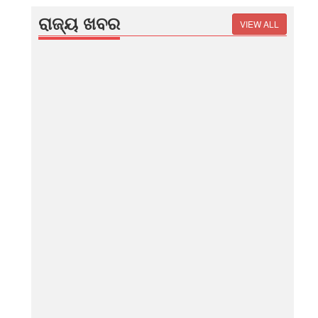
ରାଜ୍ୟ ଖବର
VIEW ALL