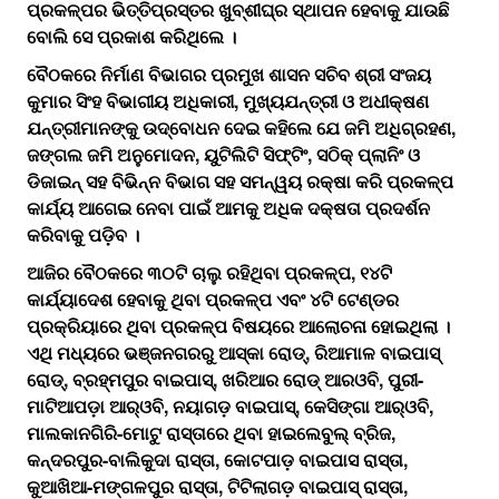
ପ୍ରକଳ୍ପର ଭିତ୍ତିପ୍ରସ୍ତର ଖୁବ୍‌ଶୀଘ୍ର ସ୍ଥାପନ ହେବାକୁ ଯାଉଛି
ବୋଲି ସେ ପ୍ରକାଶ କରିଥିଲେ ।
ବୈଠକରେ ନିର୍ମାଣ ବିଭାଗର ପ୍ରମୁଖ ଶାସନ ସଚିବ ଶ୍ରୀ ସଂଜୟ
କୁମାର ସିଂହ ବିଭାଗୀୟ ଅଧିକାରୀ, ମୁଖ୍ୟଯନ୍ତ୍ରୀ ଓ ଅଧୀକ୍ଷଣ
ଯନ୍ତ୍ରୀମାନଙ୍କୁ ଉଦ୍‌ବୋଧନ ଦେଇ କହିଲେ ଯେ ଜମି ଅଧିଗ୍ରହଣ,
ଜଙ୍ଗଲ ଜମି ଅନୁମୋଦନ, ୟୁଟିଲିଟି ସିଫ୍‌ଟିଂ, ସଠିକ୍‌ ପ୍ଲାନିଂ ଓ
ଡିଜାଇନ୍‌ ସହ ବିଭିନ୍ନ ବିଭାଗ ସହ ସମନ୍ୱୟ ରକ୍ଷା କରି ପ୍ରକଳ୍ପ
କାର୍ଯ୍ୟ ଆଗେଇ ନେବା ପାଇଁ ଆମକୁ ଅଧିକ ଦକ୍ଷତା ପ୍ରଦର୍ଶନ
କରିବାକୁ ପଡ଼ିବ ।
ଆଜିର ବୈଠକରେ ୩୦ଟି ଚାଲୁ ରହିଥିବା ପ୍ରକଳ୍ପ, ୧୪ଟି
କାର୍ଯ୍ୟାଦେଶ ହେବାକୁ ଥିବା ପ୍ରକଳ୍ପ ଏବଂ ୪ଟି ଟେଣ୍ଡର
ପ୍ରକ୍ରିୟାରେ ଥିବା ପ୍ରକଳ୍ପ ବିଷୟରେ ଆଲୋଚନା ହୋଇଥିଲା ।
ଏଥି ମଧ୍ୟରେ ଭଞ୍ଜନଗରରୁ ଆସ୍କା ରୋଡ୍‌, ରିଆମାଳ ବାଇପାସ୍‌
ରୋଡ୍‌, ବ୍ରହ୍ମପୁର ବାଇପାସ୍‌, ଖରିଆର ରୋଡ୍‌ ଆରଓବି, ପୁରୀ-
ମାଟିଆପଡ଼ା ଆର୍‌ଓବି, ନୟାଗଡ଼ ବାଇପାସ୍‌, କେସିଙ୍ଗା ଆର୍‌ଓବି,
ମାଲକାନଗିରି-ମୋଟୁ ରାସ୍ତାରେ ଥିବା ହାଇଲେବୁଲ୍‌ ବ୍ରିଜ,
କନ୍ଦରପୁର-ବାଲିକୁଦା ରାସ୍ତା, କୋଟପାଡ଼ ବାଇପାସ ରାସ୍ତା,
କୁଆଖିଆ-ମଙ୍ଗଳପୁର ରାସ୍ତା, ଟିଟିଲାଗଡ଼ ବାଇପାସ୍‌ ରାସ୍ତା,