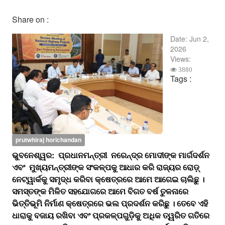
Share on :
Date:
Jun 2,
2026
Views:
3880
Tags :
prutwhiraj horichandan
ଭୁବନେଶ୍ୱର: ପ୍ରଧାନମନ୍ତ୍ରୀ ନରେନ୍ଦ୍ର ମୋଦୀଙ୍କ ମାର୍ଗଦର୍ଶନ
ଏବଂ ମୁଖ୍ୟମନ୍ତ୍ରୀଙ୍କ ସଂକଳ୍ପକୁ ଆଧାର କରି ରାଜ୍ୟର ରୋଡ଼୍‌
ନେଟ୍‌ୱାର୍କକୁ ସମୃଦ୍ଧ କରିବା କ୍ଷେତ୍ରରେ ଆମେ ଆଗେଇ ଚାଲିଛୁ ।
ସମସ୍ତଙ୍କ ମିଳିତ ସହଯୋଗରେ ଆମେ ବିଗତ ବର୍ଷ ତୁଳନାରେ
ଭିତ୍ତିଭୂମି ନିର୍ମାଣ କ୍ଷେତ୍ରରେ ଭଲ ପ୍ରଦର୍ଶନ କରିଛୁ । ତେବେ ଏହି
ଧାରାକୁ ବଜାୟ ରଖିବା ଏବଂ ପ୍ରକଳ୍ପଗୁଡ଼ିକୁ ଅଧିକ ତ୍ୱରିତ ଗତିରେ