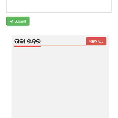
Submit
ତାଜା ଖବର
VIEW ALL