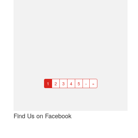
1
2
3
4
5
›
»
Find Us on Facebook