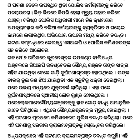
ଓ ଘଟଣା ବେଳେ ଉପସ୍ଥିତ ଥିବା ପୋଲିସ କର୍ମଚାରୀଙ୍କୁ କରିବେ
ପଚରାଉଚରା। ଭିଡ଼ ଭିତରେ କିପରି ହେଲା ମୃତ୍ୟୁ ତାହାର କରିବେ
ଯାଞ୍ଚ୍। ବରିଷ୍ଠ ପୋଲିସ ଅଧିକାରୀ ମାନେ ନିଜ କ୍ଷମତାର
ଅପବ୍ୟବହାର କରି ତଳିଆ କର୍ମଚାରୀଙ୍କୁ ବ୍ୟକ୍ତିଗତ ଓ ଘରୋଇ
କାମରେ ଲଗାଇଥିବା ଅଭିଯୋଗ ଉପରେ ମଧ୍ୟ କରିବେ ତଦନ୍ତ।
ଘଟଣା ସମ୍ବନ୍ଧରେ ରେଲୱେ ଏସଆରପି ଓ ପୋଲିସ କମିଶନରଙ୍କ
ସହ କରିବେ ଆଲୋଚନା
ଗତ ମେ’୭ ତାରିଖରେ ଭୁବନେଶ୍ବର ଉପକଣ୍ଠ ବାଲିଅନ୍ତା
ଅଞ୍ଚଳରେ ଜିଆରପି କନଷ୍ଟେବଲ ସୌମ୍ୟ ରଞ୍ଜନ ତାଙ୍କ ସାଙ୍ଗ
ସହିତ ଯାଉଥିବା ବେଳେ ଗାଡ଼ି ଦୁର୍ଘଟଣାଗ୍ରସ୍ତ ହୋଇଥିଲେ । ତାଙ୍କ
ବାଇକ୍ ଦୁଇ ଜଣ ଝିଅ ଯାଉଥିବା ଏକ ସ୍କୁଟିକୁ ଧକ୍କା ଦେଇଥିଲା।
ପରେ ଉଭୟ ମଧ୍ୟରେ ଯୁକ୍ତତର୍କ ଲାଗିଥିଲା । ଏହା ପରେ
ଦୁର୍ଘଟଣାସ୍ଥଳରେ ସ୍ଥାନୀୟ ଲୋକ ରୁଣ୍ଡ ହୋଇଥିଲେ ।
ପରେଲୋକମାନେସୌମ୍ୟରଞ୍ଜନଙ୍କୁ ହାତ ଗୋଡ଼ ବାନ୍ଧି ଅମାନୁଷିକ
ଭାବେ ପିଟିଥିଲେ । ଏଥିରେ ସୌମ୍ୟରଞ୍ଜନଙ୍କ ମୃତ୍ୟୁ ହୋଇଥିଲା ।
ଏହି ଘଟଣାର ପ୍ରଥମେ କମିଶନରେଟ ପୁଲିସ ତଦନ୍ତ କରିଥିଲା। ପରେ
ଏହି ଘଟଣାକୁ ସରକାର କ୍ରାଇମବ୍ରାଞ୍ଚକୁ ହସ୍ତାନ୍ତର କରିଥିଲେ।
ଅନ୍ୟପକ୍ଷରେ ଏହି ଘଟଣାର କ୍ରାଇମବ୍ରାଞ୍ଚ ତଦନ୍ତ କରୁଛି। ଏହି