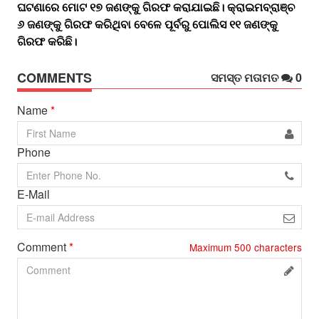
ଘଟଣାରେ ମୋଟ ୧୭ ଜଣଙ୍କୁ ଗିରଫ କରାଯାଇଛି। କ୍ରାଇମବ୍ରାଞ୍ଚ
୬ ଜଣଙ୍କୁ ଗିରଫ କରିଥିବା ବେଳେ ପୂର୍ବରୁ ପୋଲିସ ୧୧ ଜଣଙ୍କୁ
ଗିରଫ କରିଛି।
COMMENTS
ସମସ୍ତ ମତାମତ
0
Name
*
Phone
E-Mail
Comment
*
Maximum
500
characters