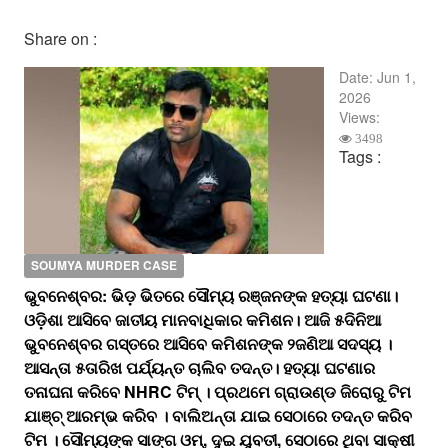
Share on :
Date:
Jun 1,
2026
Views:
3498
Tags :
SOUMYA MURDER CASE
ଭୁବନେଶ୍ବର: ଭିଡ଼ ଭିତରେ ସୌମ୍ୟ ରଞ୍ଜନଙ୍କ ହତ୍ୟା ଘଟଣା।
ଓଡ଼ିଶା ଆସିବେ ଜାତୀୟ ମାନବାଧିକାର କମିଶନ। ଆଜି ୫ଦିନିଆ
ଭୁବନେଶ୍ବର ଗସ୍ତରେ ଆସିବେ କମିଶନଙ୍କ ୨ଜଣିଆ ସଦସ୍ୟ ।
ଆସନ୍ତା ୫ତାରିଖ ପର୍ଯ୍ୟନ୍ତ ଚାଲିବ ତଦନ୍ତ। ହତ୍ୟା ଘଟଣାର
ତନାଘନା କରିବେ NHRC ଟିମ୍ । ପ୍ରଥମେ ଗ୍ରାଉଣ୍ଡ ଜିରୋରୁ ଟିମ
ଯାଞ୍ଚ୍ ଆରମ୍ଭ କରିବ । ବାଲିଅନ୍ତା ଯାଇ ସେଠାରେ ତଦନ୍ତ କରିବ
ଟିମ । ସୌମ୍ୟଙ୍କ ସାଙ୍ଗ ଓମ୍, ଦୁଇ ଯୁବତୀ, ସେଠାରେ ଥିବା ସାକ୍ଷୀ