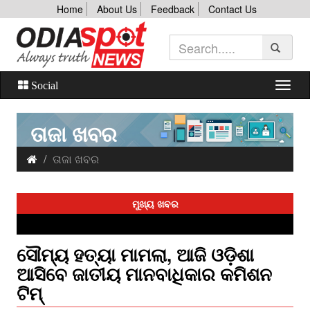
Home
About Us
Feedback
Contact Us
Social
ତାଜା ଖବର
ତାଜା ଖବର
ମୁଖ୍ୟ ଖବର
ସୌମ୍ୟ ହତ୍ୟା ମାମଲା, ଆଜି ଓଡ଼ିଶା
ଆସିବେ ଜାତୀୟ ମାନବାଧିକାର କମିଶନ
ଟିମ୍