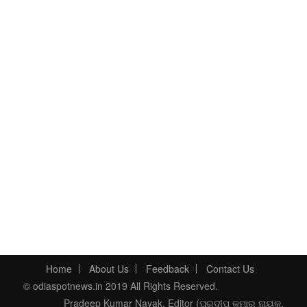
Home
About Us
Feedback
Contact Us
© odiaspotnews.in 2019 All Rights Reserved.
Pradeep Kumar Nayak, Editor (ପ୍ରଦୀପ କୁମାର ନାୟକ,